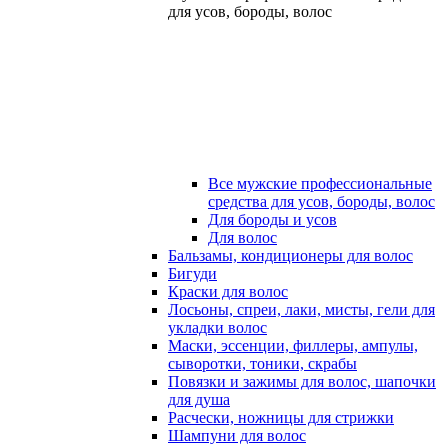
для усов, бороды, волос
Все мужские профессиональные
средства для усов, бороды, волос
Для бороды и усов
Для волос
Бальзамы, кондиционеры для волос
Бигуди
Краски для волос
Лосьоны, спреи, лаки, мисты, гели для
укладки волос
Маски, эссенции, филлеры, ампулы,
сыворотки, тоники, скрабы
Повязки и зажимы для волос, шапочки
для душа
Расчески, ножницы для стрижки
Шампуни для волос