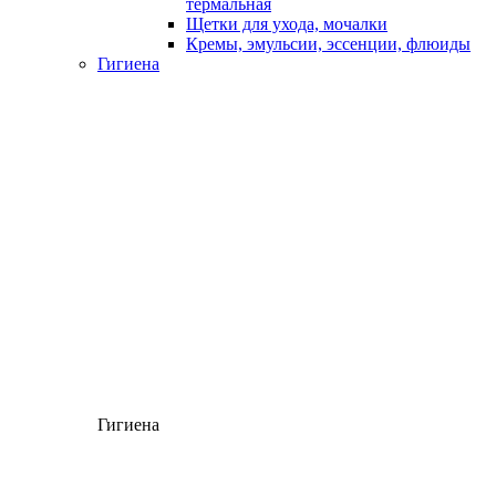
термальная
Щетки для ухода, мочалки
Кремы, эмульсии, эссенции, флюиды
Гигиена
Гигиена