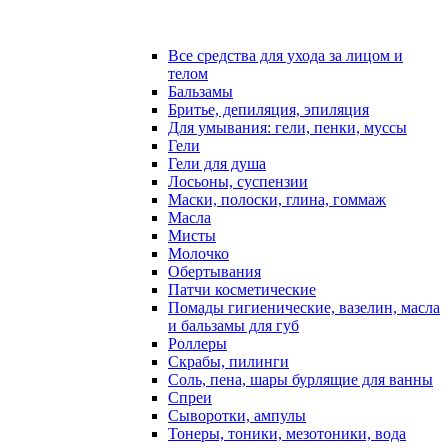
Все средства для ухода за лицом и
телом
Бальзамы
Бритье, депиляция, эпиляция
Для умывания: гели, пенки, муссы
Гели
Гели для душа
Лосьоны, суспензии
Маски, полоски, глина, гоммаж
Масла
Мисты
Молочко
Обертывания
Патчи косметические
Помады гигиенические, вазелин, масла
и бальзамы для губ
Роллеры
Скрабы, пилинги
Соль, пена, шары бурлящие для ванны
Спреи
Сыворотки, ампулы
Тонеры, тоники, мезотоники, вода