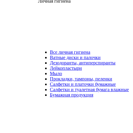
Личная гигиена
Все личная гигиена
Ватные диски и палочки
Дезодоранты, антиперспиранты
Лейкопластыри
Мыло
Прокладки, тампоны, пеленки
Салфетки и платочки бумажные
Салфетки и туалетная бумага влажные
Бумажная продукция