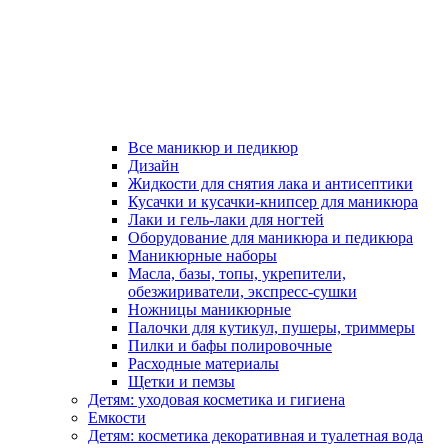
Все маникюр и педикюр
Дизайн
Жидкости для снятия лака и антисептики
Кусачки и кусачки-книпсер для маникюра
Лаки и гель-лаки для ногтей
Оборудование для маникюра и педикюра
Маникюрные наборы
Масла, базы, топы, укрепители,
обезжириватели, экспресс-сушки
Ножницы маникюрные
Палочки для кутикул, пушеры, триммеры
Пилки и бафы полировочные
Расходные материалы
Щетки и пемзы
Детям: уходовая косметика и гигиена
Емкости
Детям: косметика декоративная и туалетная вода