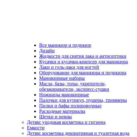
Все маникюр и педикюр
Дизайн
Жидкости для снятия лака и антисептики
Кусачки и кусачки-книпсер для маникюра
Лаки и гель-лаки для ногтей
Оборудование для маникюра и педикюра
Маникюрные наборы
Масла, базы, топы, укрепители,
обезжириватели, экспресс-сушки
Ножницы маникюрные
Палочки для кутикул, пушеры, триммеры
Пилки и бафы полировочные
Расходные материалы
Щетки и пемзы
Детям: уходовая косметика и гигиена
Емкости
Детям: косметика декоративная и туалетная вода