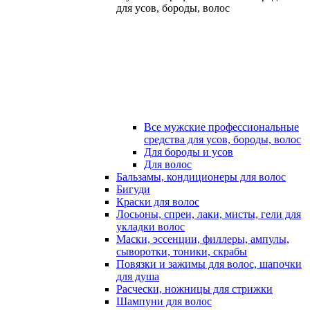
для усов, бороды, волос
Все мужские профессиональные
средства для усов, бороды, волос
Для бороды и усов
Для волос
Бальзамы, кондиционеры для волос
Бигуди
Краски для волос
Лосьоны, спреи, лаки, мисты, гели для
укладки волос
Маски, эссенции, филлеры, ампулы,
сыворотки, тоники, скрабы
Повязки и зажимы для волос, шапочки
для душа
Расчески, ножницы для стрижки
Шампуни для волос