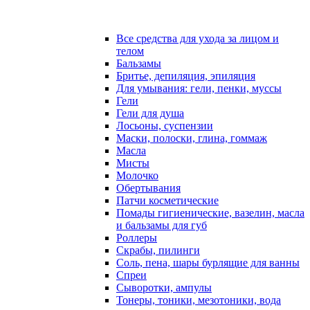
Все средства для ухода за лицом и
телом
Бальзамы
Бритье, депиляция, эпиляция
Для умывания: гели, пенки, муссы
Гели
Гели для душа
Лосьоны, суспензии
Маски, полоски, глина, гоммаж
Масла
Мисты
Молочко
Обертывания
Патчи косметические
Помады гигиенические, вазелин, масла
и бальзамы для губ
Роллеры
Скрабы, пилинги
Соль, пена, шары бурлящие для ванны
Спреи
Сыворотки, ампулы
Тонеры, тоники, мезотоники, вода