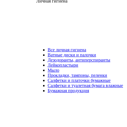
Личная гигиена
Все личная гигиена
Ватные диски и палочки
Дезодоранты, антиперспиранты
Лейкопластыри
Мыло
Прокладки, тампоны, пеленки
Салфетки и платочки бумажные
Салфетки и туалетная бумага влажные
Бумажная продукция