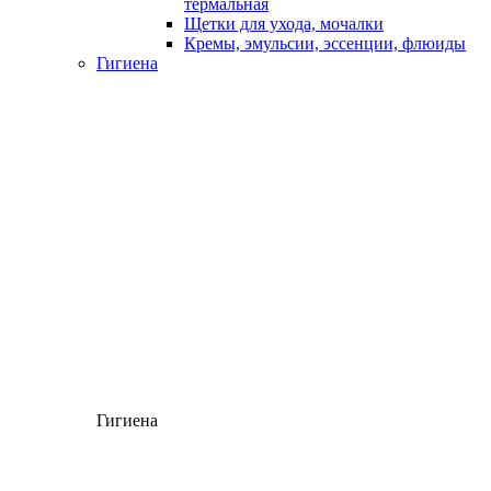
термальная
Щетки для ухода, мочалки
Кремы, эмульсии, эссенции, флюиды
Гигиена
Гигиена