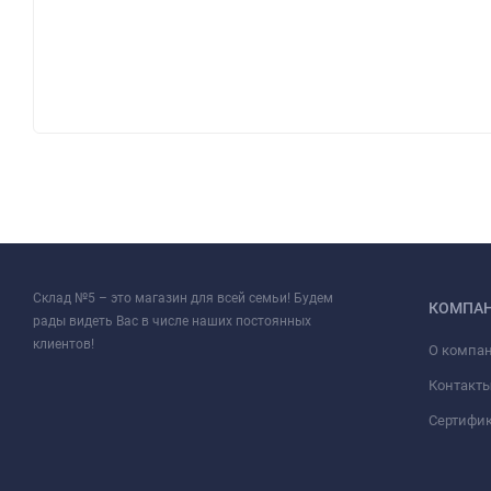
Склад №5 – это магазин для всей семьи! Будем
КОМПА
рады видеть Вас в числе наших постоянных
клиентов!
О компа
Контакт
Сертифи