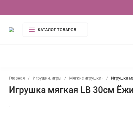
О компании
Контакты
Сертификаты
КАТАЛОГ ТОВАРОВ
КОСМЕТИКА И ГИГИЕНА
АКСЕССУАРЫ
ПОСУДА И
ОДЕЖДА
ЭЛЕКТРОНИКА
ТОВАРЫ ДЛЯ ДОМ
ИГРУШКИ, ИГРЫ
УСЛУГИ
ТУАЛЕТНАЯ ВОДА,
Главная
/
Игрушки, игры
/
Мягкие игрушки -
/
Игрушка м
Игрушка мягкая LB 30см Ёж