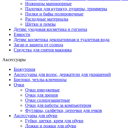
Ножницы маникюрные
Палочки для кутикул, пушеры, триммеры
Пилки и бафы полировочные
Расходные материалы
Щетки и пемзы
Детям: уходовая косметика и гигиена
Емкости
Детям: косметика декоративная и туалетная вода
Загар и защита от солнца
Средства для снятия макияжа
Аксессуары
Бижутерия
Аксессуары для волос, держатели для украшений
Брелоки, чехлы-ключницы
Очки
Очки имиджевые
Очки для зрения
Очки солнцезащитные
Очки для работы за компьютером
Футляры, салфетки, цепочки для очков
Аксессуары для обуви
Губки, щетки, крем для обуви
Ложки и рожки для обуви