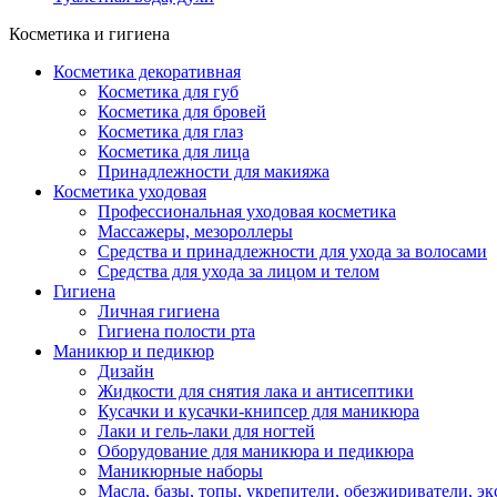
Косметика и гигиена
Косметика декоративная
Косметика для губ
Косметика для бровей
Косметика для глаз
Косметика для лица
Принадлежности для макияжа
Косметика уходовая
Профессиональная уходовая косметика
Массажеры, мезороллеры
Средства и принадлежности для ухода за волосами
Средства для ухода за лицом и телом
Гигиена
Личная гигиена
Гигиена полости рта
Маникюр и педикюр
Дизайн
Жидкости для снятия лака и антисептики
Кусачки и кусачки-книпсер для маникюра
Лаки и гель-лаки для ногтей
Оборудование для маникюра и педикюра
Маникюрные наборы
Масла, базы, топы, укрепители, обезжириватели, э