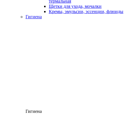
термальная
Щетки для ухода, мочалки
Кремы, эмульсии, эссенции, флюиды
Гигиена
Гигиена