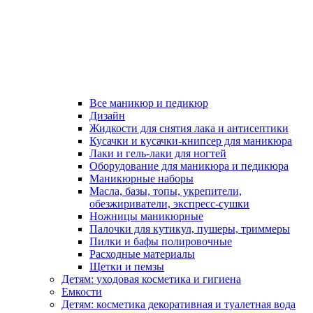
Все маникюр и педикюр
Дизайн
Жидкости для снятия лака и антисептики
Кусачки и кусачки-книпсер для маникюра
Лаки и гель-лаки для ногтей
Оборудование для маникюра и педикюра
Маникюрные наборы
Масла, базы, топы, укрепители,
обезжириватели, экспресс-сушки
Ножницы маникюрные
Палочки для кутикул, пушеры, триммеры
Пилки и бафы полировочные
Расходные материалы
Щетки и пемзы
Детям: уходовая косметика и гигиена
Емкости
Детям: косметика декоративная и туалетная вода