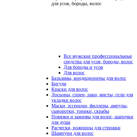
для усов, бороды, волос
Все мужские профессиональные
средства для усов, бороды, волос
Для бороды и усов
Для волос
Бальзамы, кондиционеры для волос
Бигуди
Краски для волос
Лосьоны, спреи, лаки, мисты, гели для
укладки волос
Маски, эссенции, филлеры, ампулы,
сыворотки, тоники, скрабы
Повязки и зажимы для волос, шапочки
для душа
Расчески, ножницы для стрижки
Шампуни для волос