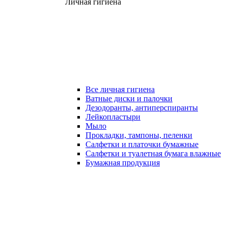
Личная гигиена
Все личная гигиена
Ватные диски и палочки
Дезодоранты, антиперспиранты
Лейкопластыри
Мыло
Прокладки, тампоны, пеленки
Салфетки и платочки бумажные
Салфетки и туалетная бумага влажные
Бумажная продукция