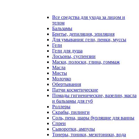
Все средства для ухода за лицом и
телом
Бальзамы
Бритье, депиляция, эпиляция
Для умывания: гели, пенки, муссы
Гели
Гели для душа
Лосьоны, суспензии
Маски, полоски, глина, гоммаж
Масла
Мисты
Молочко
Обертывания
Патчи косметические
Помады гигиенические, вазелин, масла
и бальзамы для губ
Роллеры
Скрабы, пилинги
Соль, пена, шары бурлящие для ванны
Спреи
Сыворотки, ампулы
Тонеры, тоники, мезотоники, вода