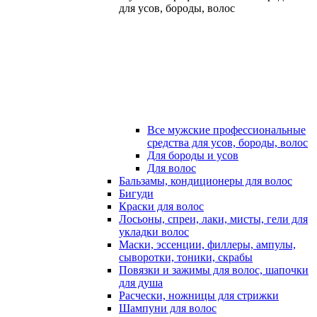
для усов, бороды, волос
Все мужские профессиональные
средства для усов, бороды, волос
Для бороды и усов
Для волос
Бальзамы, кондиционеры для волос
Бигуди
Краски для волос
Лосьоны, спреи, лаки, мисты, гели для
укладки волос
Маски, эссенции, филлеры, ампулы,
сыворотки, тоники, скрабы
Повязки и зажимы для волос, шапочки
для душа
Расчески, ножницы для стрижки
Шампуни для волос