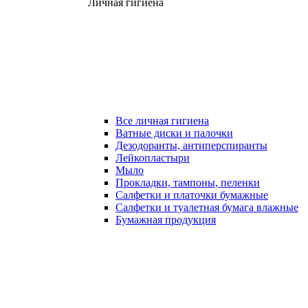
Личная гигиена
Все личная гигиена
Ватные диски и палочки
Дезодоранты, антиперспиранты
Лейкопластыри
Мыло
Прокладки, тампоны, пеленки
Салфетки и платочки бумажные
Салфетки и туалетная бумага влажные
Бумажная продукция