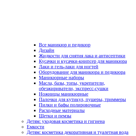
Все маникюр и педикюр
Дизайн
Жидкости для снятия лака и антисептики
Кусачки и кусачки-книпсер для маникюра
Лаки и гель-лаки для ногтей
Оборудование для маникюра и педикюра
Маникюрные наборы
Масла, базы, топы, укрепители,
обезжириватели, экспресс-сушки
Ножницы маникюрные
Палочки для кутикул, пушеры, триммеры
Пилки и бафы полировочные
Расходные материалы
Щетки и пемзы
Детям: уходовая косметика и гигиена
Емкости
Детям: косметика декоративная и туалетная вода