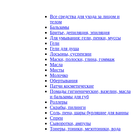
Все средства для ухода за лицом и
телом
Бальзамы
Бритье, депиляция, эпиляция
Для умывания: гели, пенки, муссы
Гели
Гели для душа
Лосьоны, суспензии
Маски, полоски, глина, гоммаж
Масла
Мисты
Молочко
Обертывания
Патчи косметические
Помады гигиенические, вазелин, масла
и бальзамы для губ
Роллеры
Скрабы, пилинги
Соль, пена, шары бурлящие для ванны
Спреи
Сыворотки, ампулы
Тонеры, тоники, мезотоники, вода