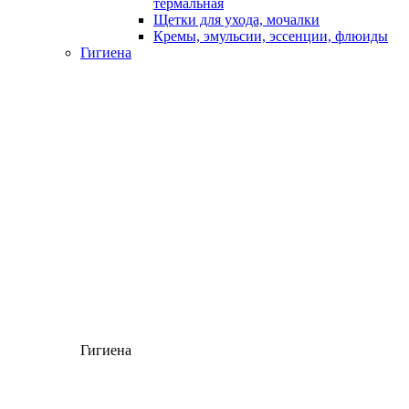
термальная
Щетки для ухода, мочалки
Кремы, эмульсии, эссенции, флюиды
Гигиена
Гигиена