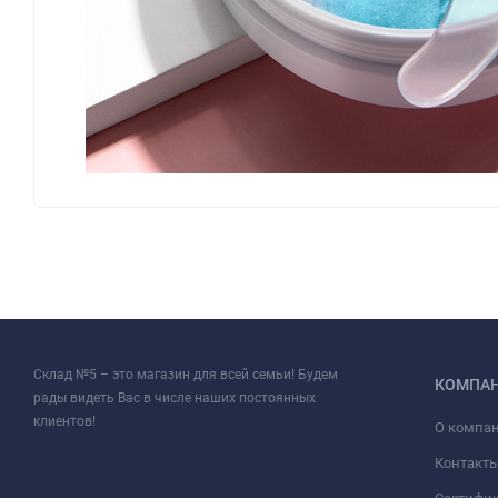
Склад №5 – это магазин для всей семьи! Будем
КОМПА
рады видеть Вас в числе наших постоянных
клиентов!
О компа
Контакт