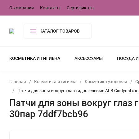
О компании
Контакты
Сертификаты
КАТАЛОГ ТОВАРОВ
КОСМЕТИКА И ГИГИЕНА
АКСЕССУАРЫ
ПОСУДА И
Главная
/
Косметика и гигиена
/
Косметика уходовая
/
С
/
Патчи для зоны вокруг глаз гидрогелевые ALB Cindynal с
Патчи для зоны вокруг глаз
30пар 7ddf7bcb96