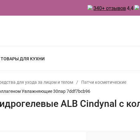
340+ отзывов
4,4
 ТОВАРЫ ДЛЯ КУХНИ
редства для ухода за лицом и телом
/
Патчи косметические
 коллагеном Увлажняющие 30пар 7ddf7bcb96
 гидрогелевые ALB Cindynal с 