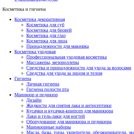
Косметика и гигиена
Косметика декоративная
Косметика для губ
Косметика для бровей
Косметика для глаз
Косметика для лица
Принадлежности для макияжа
Косметика уходовая
Профессиональная уходовая косметика
Массажеры, мезороллеры
Средства и принадлежности для ухода за волосами
Средства для ухода за лицом и телом
Гигиена
Личная гигиена
Гигиена полости рта
Маникюр и педикюр
Дизайн
Жидкости для снятия лака и антисептики
Кусачки и кусачки-книпсер для маникюра
Лаки и гель-лаки для ногтей
Оборудование для маникюра и педикюра
Маникюрные наборы
Масла, базы, топы, укрепители, обезжириватели, э