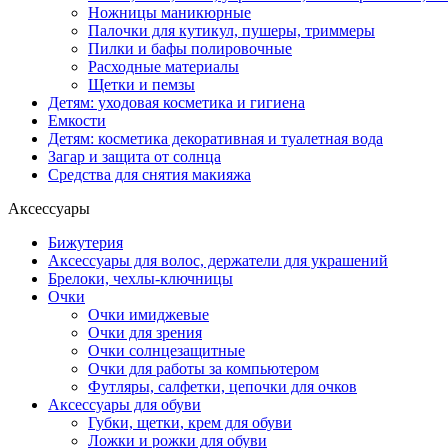
Ножницы маникюрные
Палочки для кутикул, пушеры, триммеры
Пилки и бафы полировочные
Расходные материалы
Щетки и пемзы
Детям: уходовая косметика и гигиена
Емкости
Детям: косметика декоративная и туалетная вода
Загар и защита от солнца
Средства для снятия макияжа
Аксессуары
Бижутерия
Аксессуары для волос, держатели для украшений
Брелоки, чехлы-ключницы
Очки
Очки имиджевые
Очки для зрения
Очки солнцезащитные
Очки для работы за компьютером
Футляры, салфетки, цепочки для очков
Аксессуары для обуви
Губки, щетки, крем для обуви
Ложки и рожки для обуви