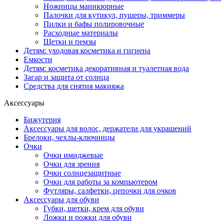
Ножницы маникюрные
Палочки для кутикул, пушеры, триммеры
Пилки и бафы полировочные
Расходные материалы
Щетки и пемзы
Детям: уходовая косметика и гигиена
Емкости
Детям: косметика декоративная и туалетная вода
Загар и защита от солнца
Средства для снятия макияжа
Аксессуары
Бижутерия
Аксессуары для волос, держатели для украшений
Брелоки, чехлы-ключницы
Очки
Очки имиджевые
Очки для зрения
Очки солнцезащитные
Очки для работы за компьютером
Футляры, салфетки, цепочки для очков
Аксессуары для обуви
Губки, щетки, крем для обуви
Ложки и рожки для обуви