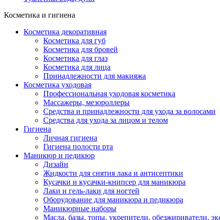
Косметика и гигиена
Косметика декоративная
Косметика для губ
Косметика для бровей
Косметика для глаз
Косметика для лица
Принадлежности для макияжа
Косметика уходовая
Профессиональная уходовая косметика
Массажеры, мезороллеры
Средства и принадлежности для ухода за волосами
Средства для ухода за лицом и телом
Гигиена
Личная гигиена
Гигиена полости рта
Маникюр и педикюр
Дизайн
Жидкости для снятия лака и антисептики
Кусачки и кусачки-книпсер для маникюра
Лаки и гель-лаки для ногтей
Оборудование для маникюра и педикюра
Маникюрные наборы
Масла, базы, топы, укрепители, обезжириватели, э