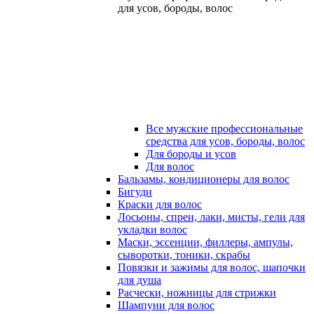
для усов, бороды, волос
Все мужские профессиональные
средства для усов, бороды, волос
Для бороды и усов
Для волос
Бальзамы, кондиционеры для волос
Бигуди
Краски для волос
Лосьоны, спреи, лаки, мисты, гели для
укладки волос
Маски, эссенции, филлеры, ампулы,
сыворотки, тоники, скрабы
Повязки и зажимы для волос, шапочки
для душа
Расчески, ножницы для стрижки
Шампуни для волос