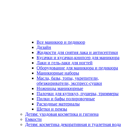
Все маникюр и педикюр
Дизайн
Жидкости для снятия лака и антисептики
Кусачки и кусачки-книпсер для маникюра
Лаки и гель-лаки для ногтей
Оборудование для маникюра и педикюра
Маникюрные наборы
Масла, базы, топы, укрепители,
обезжириватели, экспресс-сушки
Ножницы маникюрные
Палочки для кутикул, пушеры, триммеры
Пилки и бафы полировочные
Расходные материалы
Щетки и пемзы
Детям: уходовая косметика и гигиена
Емкости
Детям: косметика декоративная и туалетная вода