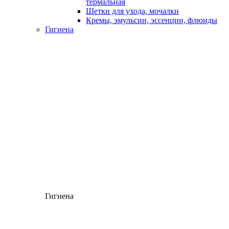
термальная
Щетки для ухода, мочалки
Кремы, эмульсии, эссенции, флюиды
Гигиена
Гигиена