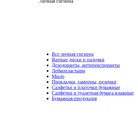
Личная гигиена
Все личная гигиена
Ватные диски и палочки
Дезодоранты, антиперспиранты
Лейкопластыри
Мыло
Прокладки, тампоны, пеленки
Салфетки и платочки бумажные
Салфетки и туалетная бумага влажные
Бумажная продукция