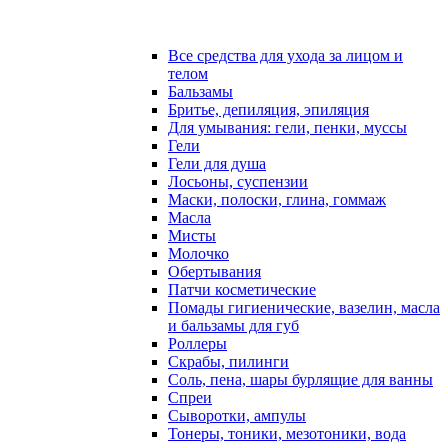
Все средства для ухода за лицом и
телом
Бальзамы
Бритье, депиляция, эпиляция
Для умывания: гели, пенки, муссы
Гели
Гели для душа
Лосьоны, суспензии
Маски, полоски, глина, гоммаж
Масла
Мисты
Молочко
Обертывания
Патчи косметические
Помады гигиенические, вазелин, масла
и бальзамы для губ
Роллеры
Скрабы, пилинги
Соль, пена, шары бурлящие для ванны
Спреи
Сыворотки, ампулы
Тонеры, тоники, мезотоники, вода