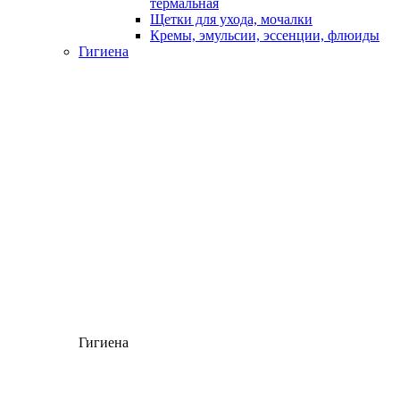
термальная
Щетки для ухода, мочалки
Кремы, эмульсии, эссенции, флюиды
Гигиена
Гигиена