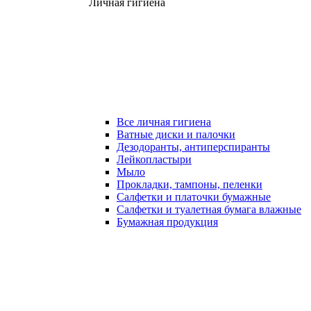
Личная гигиена
Все личная гигиена
Ватные диски и палочки
Дезодоранты, антиперспиранты
Лейкопластыри
Мыло
Прокладки, тампоны, пеленки
Салфетки и платочки бумажные
Салфетки и туалетная бумага влажные
Бумажная продукция