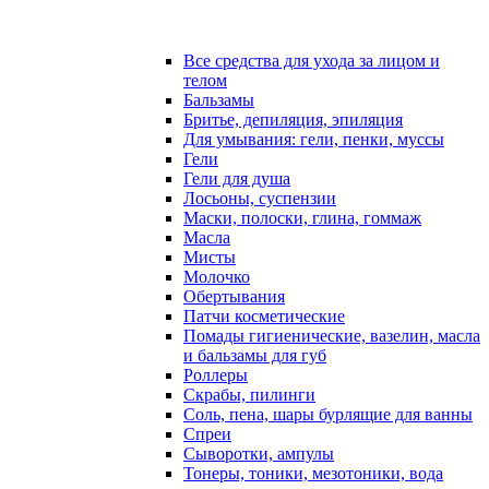
Все средства для ухода за лицом и
телом
Бальзамы
Бритье, депиляция, эпиляция
Для умывания: гели, пенки, муссы
Гели
Гели для душа
Лосьоны, суспензии
Маски, полоски, глина, гоммаж
Масла
Мисты
Молочко
Обертывания
Патчи косметические
Помады гигиенические, вазелин, масла
и бальзамы для губ
Роллеры
Скрабы, пилинги
Соль, пена, шары бурлящие для ванны
Спреи
Сыворотки, ампулы
Тонеры, тоники, мезотоники, вода