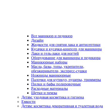
Все маникюр и педикюр
Дизайн
Жидкости для снятия лака и антисептики
Кусачки и кусачки-книпсер для маникюра
Лаки и гель-лаки для ногтей
Оборудование для маникюра и педикюра
Маникюрные наборы
Масла, базы, топы, укрепители,
обезжириватели, экспресс-сушки
Ножницы маникюрные
Палочки для кутикул, пушеры, триммеры
Пилки и бафы полировочные
Расходные материалы
Щетки и пемзы
Детям: уходовая косметика и гигиена
Емкости
Детям: косметика декоративная и туалетная вода