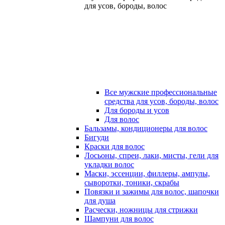
для усов, бороды, волос
Все мужские профессиональные
средства для усов, бороды, волос
Для бороды и усов
Для волос
Бальзамы, кондиционеры для волос
Бигуди
Краски для волос
Лосьоны, спреи, лаки, мисты, гели для
укладки волос
Маски, эссенции, филлеры, ампулы,
сыворотки, тоники, скрабы
Повязки и зажимы для волос, шапочки
для душа
Расчески, ножницы для стрижки
Шампуни для волос