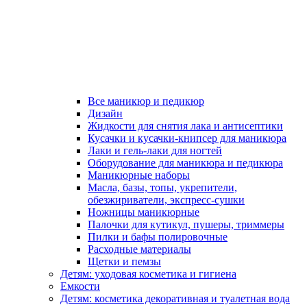
Все маникюр и педикюр
Дизайн
Жидкости для снятия лака и антисептики
Кусачки и кусачки-книпсер для маникюра
Лаки и гель-лаки для ногтей
Оборудование для маникюра и педикюра
Маникюрные наборы
Масла, базы, топы, укрепители,
обезжириватели, экспресс-сушки
Ножницы маникюрные
Палочки для кутикул, пушеры, триммеры
Пилки и бафы полировочные
Расходные материалы
Щетки и пемзы
Детям: уходовая косметика и гигиена
Емкости
Детям: косметика декоративная и туалетная вода