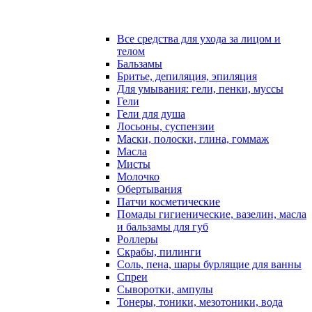
Все средства для ухода за лицом и
телом
Бальзамы
Бритье, депиляция, эпиляция
Для умывания: гели, пенки, муссы
Гели
Гели для душа
Лосьоны, суспензии
Маски, полоски, глина, гоммаж
Масла
Мисты
Молочко
Обертывания
Патчи косметические
Помады гигиенические, вазелин, масла
и бальзамы для губ
Роллеры
Скрабы, пилинги
Соль, пена, шары бурлящие для ванны
Спреи
Сыворотки, ампулы
Тонеры, тоники, мезотоники, вода