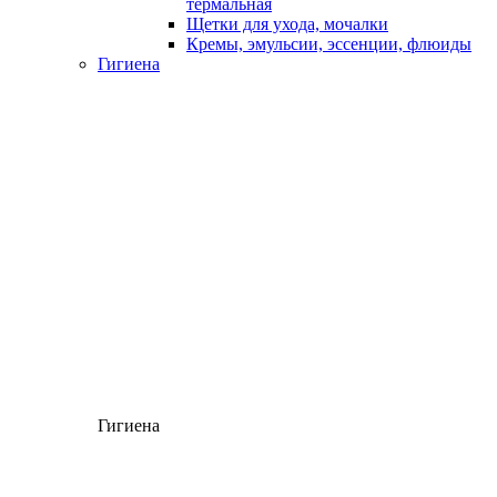
термальная
Щетки для ухода, мочалки
Кремы, эмульсии, эссенции, флюиды
Гигиена
Гигиена