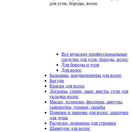
для усов, бороды, волос
Все мужские профессиональные
средства для усов, бороды, волос
Для бороды и усов
Для волос
Бальзамы, кондиционеры для волос
Бигуди
Краски для волос
Лосьоны, спреи, лаки, мисты, гели для
укладки волос
Маски, эссенции, филлеры, ампулы,
сыворотки, тоники, скрабы
Повязки и зажимы для волос, шапочки
для душа
Расчески, ножницы для стрижки
Шампуни для волос