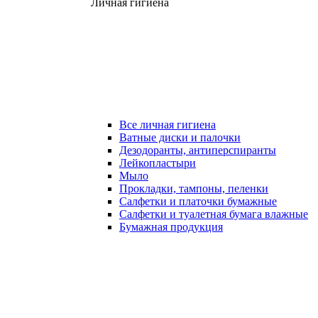
Личная гигиена
Все личная гигиена
Ватные диски и палочки
Дезодоранты, антиперспиранты
Лейкопластыри
Мыло
Прокладки, тампоны, пеленки
Салфетки и платочки бумажные
Салфетки и туалетная бумага влажные
Бумажная продукция