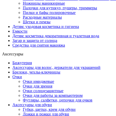
Ножницы маникюрные
Палочки для кутикул, пушеры, триммеры
Пилки и бафы полировочные
Расходные материалы
Щетки и пемзы
Детям: уходовая косметика и гигиена
Емкости
Детям: косметика декоративная и туалетная вода
Загар и защита от солнца
Средства для снятия макияжа
Аксессуары
Бижутерия
Аксессуары для волос, держатели для украшений
Брелоки, чехлы-ключницы
Очки
Очки имиджевые
Очки для зрения
Очки солнцезащитные
Очки для работы за компьютером
Футляры, салфетки, цепочки для очков
Аксессуары для обуви
Губки, щетки, крем для обуви
Ложки и рожки для обуви