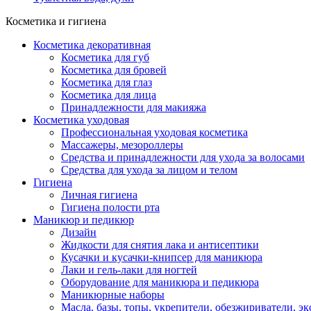
Косметика и гигиена
Косметика декоративная
Косметика для губ
Косметика для бровей
Косметика для глаз
Косметика для лица
Принадлежности для макияжа
Косметика уходовая
Профессиональная уходовая косметика
Массажеры, мезороллеры
Средства и принадлежности для ухода за волосами
Средства для ухода за лицом и телом
Гигиена
Личная гигиена
Гигиена полости рта
Маникюр и педикюр
Дизайн
Жидкости для снятия лака и антисептики
Кусачки и кусачки-книпсер для маникюра
Лаки и гель-лаки для ногтей
Оборудование для маникюра и педикюра
Маникюрные наборы
Масла, базы, топы, укрепители, обезжириватели, э