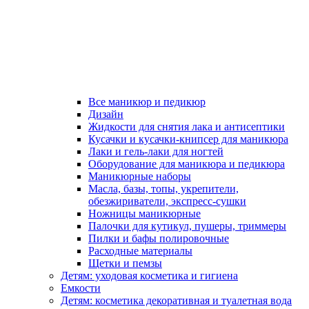
Все маникюр и педикюр
Дизайн
Жидкости для снятия лака и антисептики
Кусачки и кусачки-книпсер для маникюра
Лаки и гель-лаки для ногтей
Оборудование для маникюра и педикюра
Маникюрные наборы
Масла, базы, топы, укрепители,
обезжириватели, экспресс-сушки
Ножницы маникюрные
Палочки для кутикул, пушеры, триммеры
Пилки и бафы полировочные
Расходные материалы
Щетки и пемзы
Детям: уходовая косметика и гигиена
Емкости
Детям: косметика декоративная и туалетная вода