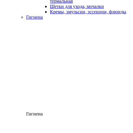
термальная
Щетки для ухода, мочалки
Кремы, эмульсии, эссенции, флюиды
Гигиена
Гигиена