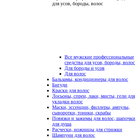
для усов, бороды, волос
Все мужские профессиональные
средства для усов, бороды, волос
Для бороды и усов
Для волос
Бальзамы, кондиционеры для волос
Бигуди
Краски для волос
Лосьоны, спреи, лаки, мисты, гели для
укладки волос
Маски, эссенции, филлеры, ампулы,
сыворотки, тоники, скрабы
Повязки и зажимы для волос, шапочки
для душа
Расчески, ножницы для стрижки
Шампуни для волос