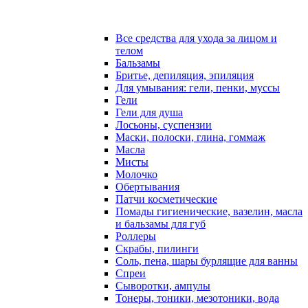
Все средства для ухода за лицом и
телом
Бальзамы
Бритье, депиляция, эпиляция
Для умывания: гели, пенки, муссы
Гели
Гели для душа
Лосьоны, суспензии
Маски, полоски, глина, гоммаж
Масла
Мисты
Молочко
Обертывания
Патчи косметические
Помады гигиенические, вазелин, масла
и бальзамы для губ
Роллеры
Скрабы, пилинги
Соль, пена, шары бурлящие для ванны
Спреи
Сыворотки, ампулы
Тонеры, тоники, мезотоники, вода