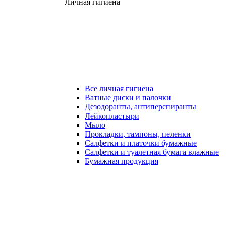
Личная гигиена
Все личная гигиена
Ватные диски и палочки
Дезодоранты, антиперспиранты
Лейкопластыри
Мыло
Прокладки, тампоны, пеленки
Салфетки и платочки бумажные
Салфетки и туалетная бумага влажные
Бумажная продукция