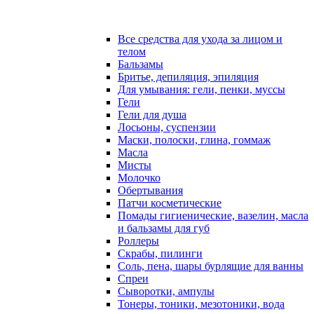
Все средства для ухода за лицом и
телом
Бальзамы
Бритье, депиляция, эпиляция
Для умывания: гели, пенки, муссы
Гели
Гели для душа
Лосьоны, суспензии
Маски, полоски, глина, гоммаж
Масла
Мисты
Молочко
Обертывания
Патчи косметические
Помады гигиенические, вазелин, масла
и бальзамы для губ
Роллеры
Скрабы, пилинги
Соль, пена, шары бурлящие для ванны
Спреи
Сыворотки, ампулы
Тонеры, тоники, мезотоники, вода