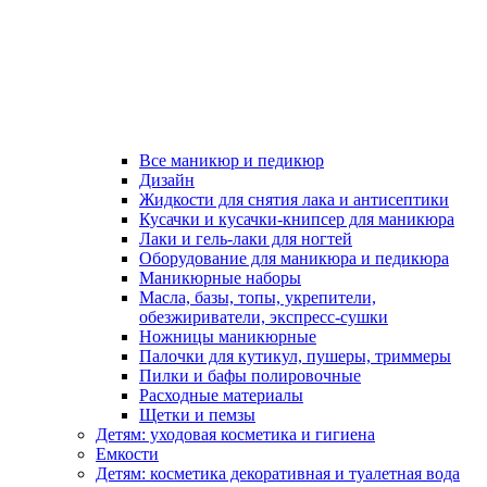
Все маникюр и педикюр
Дизайн
Жидкости для снятия лака и антисептики
Кусачки и кусачки-книпсер для маникюра
Лаки и гель-лаки для ногтей
Оборудование для маникюра и педикюра
Маникюрные наборы
Масла, базы, топы, укрепители,
обезжириватели, экспресс-сушки
Ножницы маникюрные
Палочки для кутикул, пушеры, триммеры
Пилки и бафы полировочные
Расходные материалы
Щетки и пемзы
Детям: уходовая косметика и гигиена
Емкости
Детям: косметика декоративная и туалетная вода