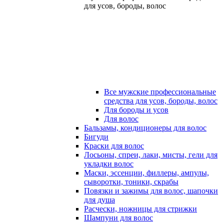
для усов, бороды, волос
Все мужские профессиональные
средства для усов, бороды, волос
Для бороды и усов
Для волос
Бальзамы, кондиционеры для волос
Бигуди
Краски для волос
Лосьоны, спреи, лаки, мисты, гели для
укладки волос
Маски, эссенции, филлеры, ампулы,
сыворотки, тоники, скрабы
Повязки и зажимы для волос, шапочки
для душа
Расчески, ножницы для стрижки
Шампуни для волос