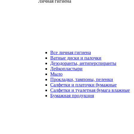
Личная гигиена
Все личная гигиена
Ватные диски и палочки
Дезодоранты, антиперспиранты
Лейкопластыри
Мыло
Прокладки, тампоны, пеленки
Салфетки и платочки бумажные
Салфетки и туалетная бумага влажные
Бумажная продукция