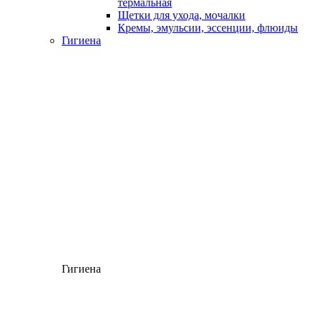
термальная
Щетки для ухода, мочалки
Кремы, эмульсии, эссенции, флюиды
Гигиена
Гигиена