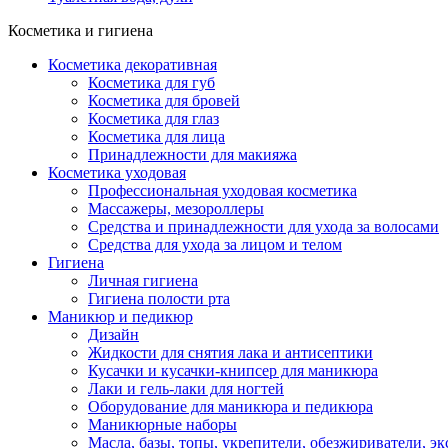
Косметика и гигиена
Косметика декоративная
Косметика для губ
Косметика для бровей
Косметика для глаз
Косметика для лица
Принадлежности для макияжа
Косметика уходовая
Профессиональная уходовая косметика
Массажеры, мезороллеры
Средства и принадлежности для ухода за волосами
Средства для ухода за лицом и телом
Гигиена
Личная гигиена
Гигиена полости рта
Маникюр и педикюр
Дизайн
Жидкости для снятия лака и антисептики
Кусачки и кусачки-книпсер для маникюра
Лаки и гель-лаки для ногтей
Оборудование для маникюра и педикюра
Маникюрные наборы
Масла, базы, топы, укрепители, обезжириватели, э