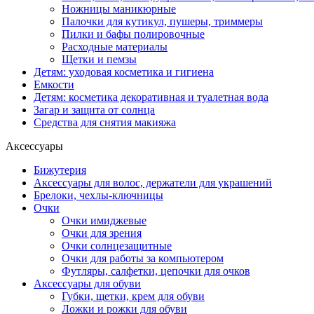
Ножницы маникюрные
Палочки для кутикул, пушеры, триммеры
Пилки и бафы полировочные
Расходные материалы
Щетки и пемзы
Детям: уходовая косметика и гигиена
Емкости
Детям: косметика декоративная и туалетная вода
Загар и защита от солнца
Средства для снятия макияжа
Аксессуары
Бижутерия
Аксессуары для волос, держатели для украшений
Брелоки, чехлы-ключницы
Очки
Очки имиджевые
Очки для зрения
Очки солнцезащитные
Очки для работы за компьютером
Футляры, салфетки, цепочки для очков
Аксессуары для обуви
Губки, щетки, крем для обуви
Ложки и рожки для обуви