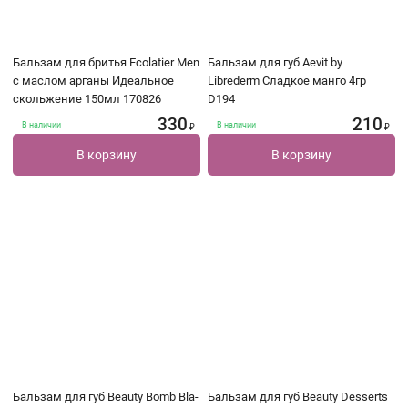
Бальзам для бритья Ecolatier Men
Бальзам для губ Aevit by
с маслом арганы Идеальное
Librederm Сладкое манго 4гр
скольжение 150мл 170826
D194
330
210
В наличии
В наличии
₽
₽
В корзину
В корзину
Бальзам для губ Beauty Bomb Bla-
Бальзам для губ Beauty Desserts