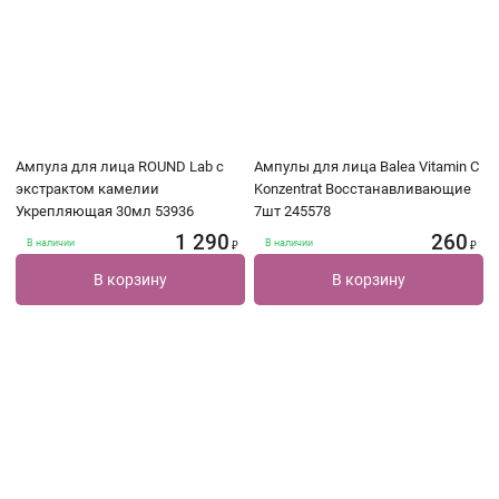
Ампула для лица ROUND Lab с
Ампулы для лица Balea Vitamin C
экстрактом камелии
Konzentrat Восстанавливающие
Укрепляющая 30мл 53936
7шт 245578
1 290
260
В наличии
В наличии
₽
₽
В корзину
В корзину