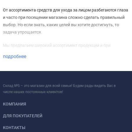
От ассортимента средств для ухода за лицом разбегаются глаза
и часто при посещении магазина сложно сделать правильный
выбор. Но если знать, каких целей вы хотите достигнуть, то
задача упрощается.
Мы предлагаем широкий ассортимент продукции и при
необходимости проконсультируем своих клиентов, дадим всю
подробнее
необходимую информацию. У нас можно купить средства для
ухода за лицом нескольких видов: маски и глины, жидкости для
очищения и умывания, патчи, скрабы, увлажняющие и
питающие крема, другую продукцию. Реализуем товар в нашем
Склад №5 – это магазин для всей семьи! Будем рады видеть Вас в
интернет-магазине в Калининграде, доставляем его по городу и
числе наших постоянных клиентов!
области.
КОМПАНИЯ
Функции
ДЛЯ ПОКУПАТЕЛЕЙ
Каждое средство выполняет определенные функции, в
КОНТАКТЫ
зависимости от этого уходовая косметика бывает: