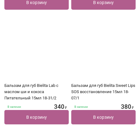
В корзину
В корзину
Бальзам для губ Bielita Lab с
Бальзам для губ Bielita Sweet Lips
маслом ши и кокоса
SOS восстановление 15мл 18-
Питательный 15мл 18-31/2
07/1
340
380
В наличии
В наличии
₽
₽
В корзину
В корзину