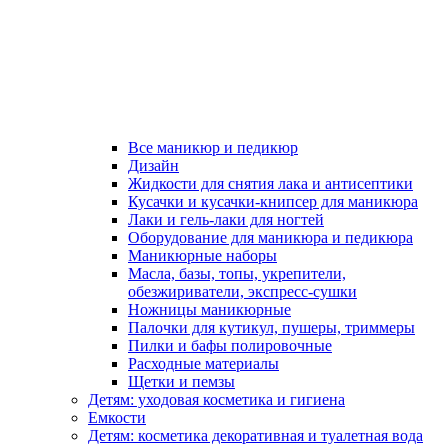
Все маникюр и педикюр
Дизайн
Жидкости для снятия лака и антисептики
Кусачки и кусачки-книпсер для маникюра
Лаки и гель-лаки для ногтей
Оборудование для маникюра и педикюра
Маникюрные наборы
Масла, базы, топы, укрепители,
обезжириватели, экспресс-сушки
Ножницы маникюрные
Палочки для кутикул, пушеры, триммеры
Пилки и бафы полировочные
Расходные материалы
Щетки и пемзы
Детям: уходовая косметика и гигиена
Емкости
Детям: косметика декоративная и туалетная вода