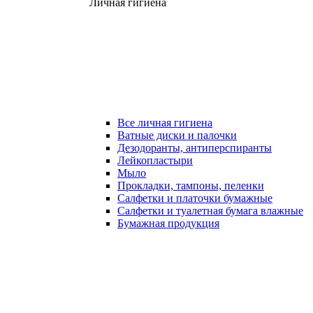
Личная гигиена
Все личная гигиена
Ватные диски и палочки
Дезодоранты, антиперспиранты
Лейкопластыри
Мыло
Прокладки, тампоны, пеленки
Салфетки и платочки бумажные
Салфетки и туалетная бумага влажные
Бумажная продукция