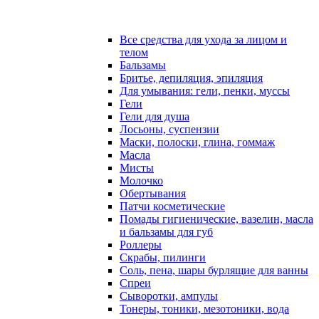
Все средства для ухода за лицом и
телом
Бальзамы
Бритье, депиляция, эпиляция
Для умывания: гели, пенки, муссы
Гели
Гели для душа
Лосьоны, суспензии
Маски, полоски, глина, гоммаж
Масла
Мисты
Молочко
Обертывания
Патчи косметические
Помады гигиенические, вазелин, масла
и бальзамы для губ
Роллеры
Скрабы, пилинги
Соль, пена, шары бурлящие для ванны
Спреи
Сыворотки, ампулы
Тонеры, тоники, мезотоники, вода