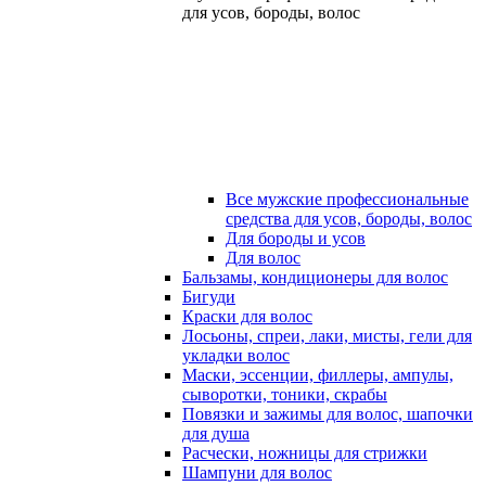
для усов, бороды, волос
Все мужские профессиональные
средства для усов, бороды, волос
Для бороды и усов
Для волос
Бальзамы, кондиционеры для волос
Бигуди
Краски для волос
Лосьоны, спреи, лаки, мисты, гели для
укладки волос
Маски, эссенции, филлеры, ампулы,
сыворотки, тоники, скрабы
Повязки и зажимы для волос, шапочки
для душа
Расчески, ножницы для стрижки
Шампуни для волос