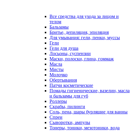
Все средства для ухода за лицом и
телом
Бальзамы
Бритье, депиляция, эпиляция
Для умывания: гели, пенки, муссы
Гели
Гели для душа
Лосьоны, суспензии
Маски, полоски, глина, гоммаж
Масла
Мисты
Молочко
Обертывания
Патчи косметические
Помады гигиенические, вазелин, масла
и бальзамы для губ
Роллеры
Скрабы, пилинги
Соль, пена, шары бурлящие для ванны
Спреи
Сыворотки, ампулы
Тонеры, тоники, мезотоники, вода