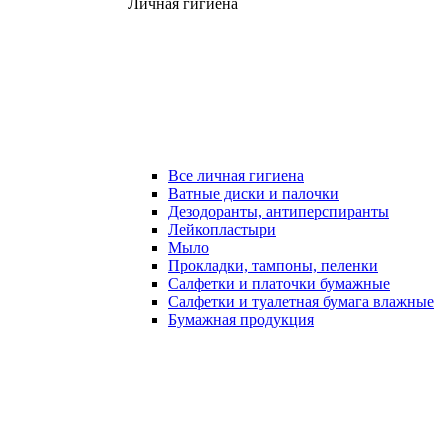
Личная гигиена
Все личная гигиена
Ватные диски и палочки
Дезодоранты, антиперспиранты
Лейкопластыри
Мыло
Прокладки, тампоны, пеленки
Салфетки и платочки бумажные
Салфетки и туалетная бумага влажные
Бумажная продукция