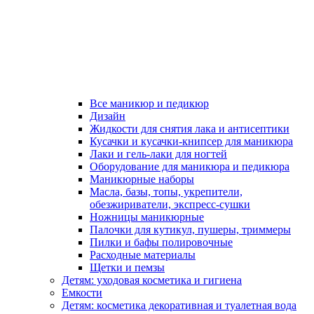
Все маникюр и педикюр
Дизайн
Жидкости для снятия лака и антисептики
Кусачки и кусачки-книпсер для маникюра
Лаки и гель-лаки для ногтей
Оборудование для маникюра и педикюра
Маникюрные наборы
Масла, базы, топы, укрепители,
обезжириватели, экспресс-сушки
Ножницы маникюрные
Палочки для кутикул, пушеры, триммеры
Пилки и бафы полировочные
Расходные материалы
Щетки и пемзы
Детям: уходовая косметика и гигиена
Емкости
Детям: косметика декоративная и туалетная вода