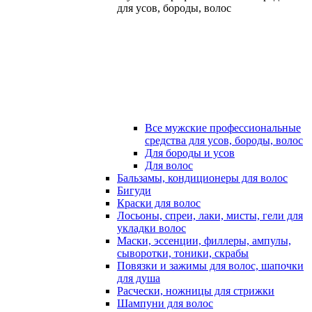
для усов, бороды, волос
Все мужские профессиональные
средства для усов, бороды, волос
Для бороды и усов
Для волос
Бальзамы, кондиционеры для волос
Бигуди
Краски для волос
Лосьоны, спреи, лаки, мисты, гели для
укладки волос
Маски, эссенции, филлеры, ампулы,
сыворотки, тоники, скрабы
Повязки и зажимы для волос, шапочки
для душа
Расчески, ножницы для стрижки
Шампуни для волос