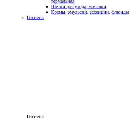
термальная
Щетки для ухода, мочалки
Кремы, эмульсии, эссенции, флюиды
Гигиена
Гигиена