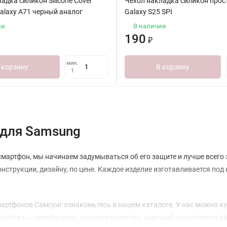
адка силикон Silicone Cover
Чехол накладка силикон прос
alaxy A71 черный аналог
Galaxy S25 SPI
ии
В наличии
190
₽
мин.
 корзину
В корзину
1
для Samsung
мартфон, мы начинаем задумываться об его защите и лучше всего 
онструкции, дизайну, по цене. Каждое изделие изготавливается под
артфонов Самсунг ознакомьтесь в нашем каталоге. У нас можно к
ества ― низкие цены, хорошее качество, широкий ассортимент ра