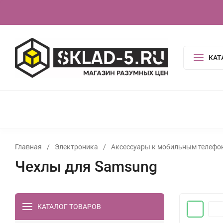
О компании
Контакты
Сертификаты
КАТ
КОСМЕТИКА И ГИГИЕНА
АКСЕССУАРЫ
ПОСУДА И
ОДЕЖДА
ЭЛЕКТРОНИКА
ТОВАРЫ ДЛЯ ДОМ
ИГРУШКИ, ИГРЫ
УСЛУГИ
ТУАЛЕТНАЯ ВОДА,
Главная
/
Электроника
/
Аксессуары к мобильным телефо
Чехлы для Samsung
КАТАЛОГ ТОВАРОВ