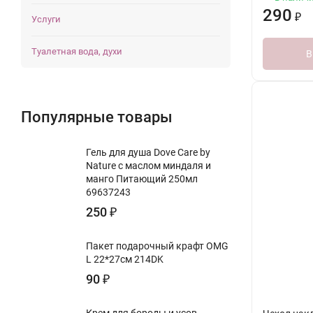
290
₽
Услуги
Туалетная вода, духи
В
Популярные товары
Гель для душа Dove Care by
Nature с маслом миндаля и
манго Питающий 250мл
69637243
250
₽
Пакет подарочный крафт OMG
L 22*27см 214DK
90
₽
Крем для бороды и усов