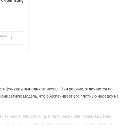
той Samsung
мин.
1
эти функции выполняют чехлы. Они разные, отличаются по
 конкретную модель, что обеспечивает его плотную насадку на
упить чехлы для Samsung практически для любых моделей.
сцветок. Отгружаем продукцию со склада в Калининграде,