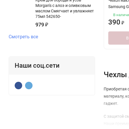
Чехол накл
Morgan's с алоэ и оливковым
Samsung G
маслом Смягчает и увлажняет
В налич
75мл 542650-
390
₽
979
₽
Смотреть все
В
Наши соц.сети
Чехлы 
Приобретая с
материалу, к
гаджет.
С защитой см
Наши преимущ