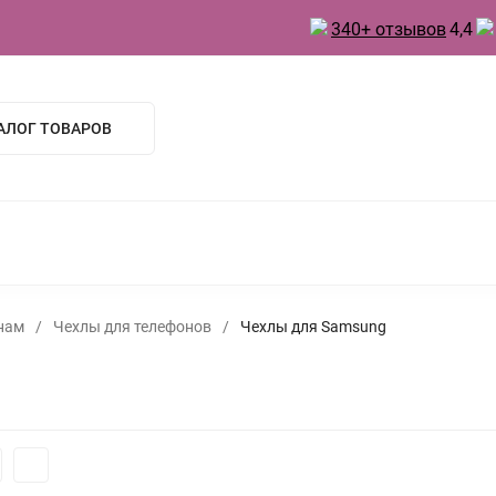
340+ отзывов
4,4
АЛОГ ТОВАРОВ
 ТОВАРЫ ДЛЯ КУХНИ
ТОВАРЫ ДЛЯ ПРАЗДНИКА
А
БЫТОВАЯ ХИМИЯ
ИНВЕНТАРЬ ДЛЯ УБОРКИ
 ДУХИ
нам
/
Чехлы для телефонов
/
Чехлы для Samsung