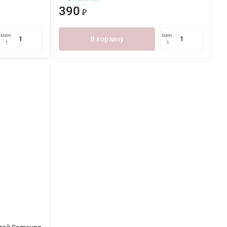
390
₽
мин.
мин.
В корзину
1
1