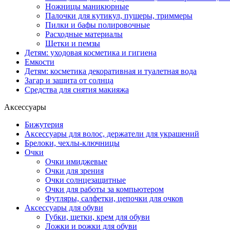
Ножницы маникюрные
Палочки для кутикул, пушеры, триммеры
Пилки и бафы полировочные
Расходные материалы
Щетки и пемзы
Детям: уходовая косметика и гигиена
Емкости
Детям: косметика декоративная и туалетная вода
Загар и защита от солнца
Средства для снятия макияжа
Аксессуары
Бижутерия
Аксессуары для волос, держатели для украшений
Брелоки, чехлы-ключницы
Очки
Очки имиджевые
Очки для зрения
Очки солнцезащитные
Очки для работы за компьютером
Футляры, салфетки, цепочки для очков
Аксессуары для обуви
Губки, щетки, крем для обуви
Ложки и рожки для обуви