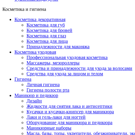
Косметика и гигиена
Косметика декоративная
Косметика для губ
Косметика для бровей
Косметика для глаз
Косметика для лица
Принадлежности для макияжа
Косметика уходовая
Профессиональная уходовая косметика
Массажеры, мезороллеры
Средства и принадлежности для ухода за волосами
Средства для ухода за лицом и телом
Гигиена
Личная гигиена
Гигиена полости рта
Маникюр и педикюр
Дизайн
Жидкости для снятия лака и антисептики
Кусачки и кусачки-книпсер для маникюра
Лаки и гель-лаки для ногтей
Оборудование для маникюра и педикюра
Маникюрные наборы
Масла, базы, топы, укрепители, обезжириватели, э