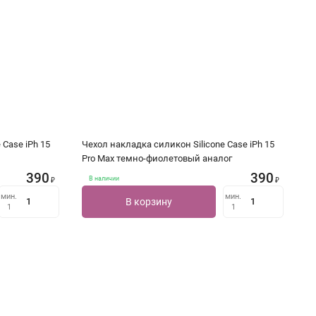
 Case iPh 15
Чехол накладка силикон Silicone Case iPh 15
Pro Max темно-фиолетовый аналог
390
390
В наличии
₽
₽
мин.
мин.
В корзину
1
1