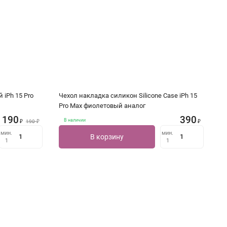
 iPh 15 Pro
Чехол накладка силикон Silicone Case iPh 15
Pro Max фиолетовый аналог
190
390
В наличии
₽
190
₽
₽
мин.
мин.
В корзину
1
1