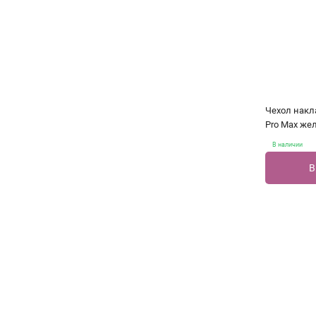
Чехол накла
Pro Max же
В наличии
В