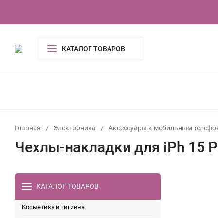
О компании
Контакты
Сертификаты
КАТАЛОГ ТОВАРОВ
КОСМЕТИКА И ГИГИЕНА
АКСЕССУАРЫ
ПОСУДА И
ОДЕЖДА
ЭЛЕКТРОНИКА
ТОВАРЫ ДЛЯ ДОМ
ИГРУШКИ, ИГРЫ
УСЛУГИ
ТУАЛЕТНАЯ ВОДА,
Главная
/
Электроника
/
Аксессуары к мобильным телефо
Чехлы-накладки для iPh 15 P
КАТАЛОГ ТОВАРОВ
Косметика и гигиена