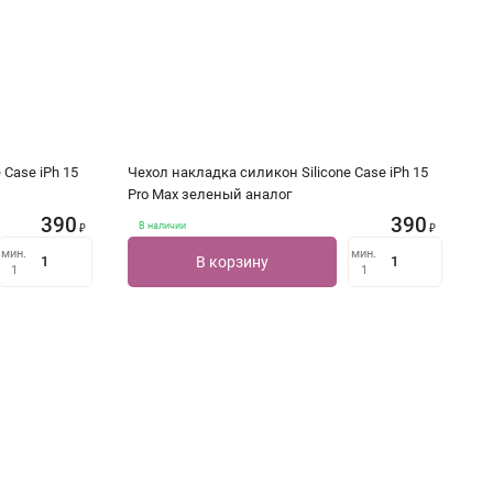
 Case iPh 15
Чехол накладка силикон Silicone Case iPh 15
Pro Max зеленый аналог
390
390
В наличии
₽
₽
мин.
мин.
В корзину
1
1