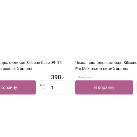
дка силикон Silicone Case iPh 15
Чехол накладка силикон Silicone
ко-розовый аналог
Pro Max темно-синий аналог
390
В наличии
₽
мин.
 корзину
В корзину
1