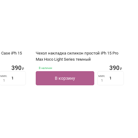
 Case iPh 15
Чехол накладка силикон простой iPh 15 Pro
Max Hoco Light Series темный
390
390
В наличии
₽
₽
мин.
мин.
В корзину
1
1