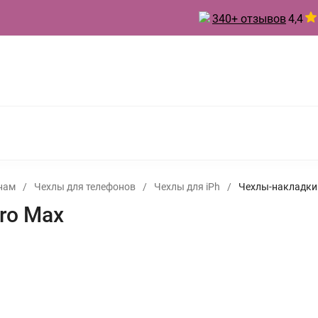
340+ отзывов
4,4
 ТОВАРЫ ДЛЯ КУХНИ
ТОВАРЫ ДЛЯ ПРАЗДНИКА
А
БЫТОВАЯ ХИМИЯ
ИНВЕНТАРЬ ДЛЯ УБОРКИ
 ДУХИ
нам
/
Чехлы для телефонов
/
Чехлы для iPh
/
Чехлы-накладки 
ro Max