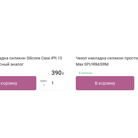
дка силикон Silicone Case iPh 15
Чехол накладка силикон простой
асный аналог
Max SPI/IRM/ERM
390
В наличии
₽
мин.
 корзину
В корзину
1