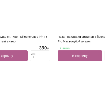
дка силикон Silicone Case iPh 15
Чехол накладка силикон Silicone
лтый аналог
Pro Max голубой аналог
390
В наличии
₽
мин.
 корзину
В корзину
1