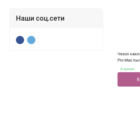
Наши соц.сети
Чехол накла
Pro Max пы
В наличии
В