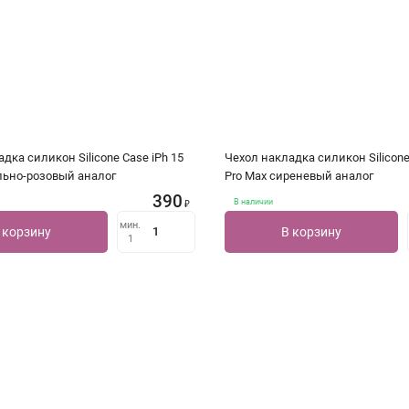
дка силикон Silicone Case iPh 15
Чехол накладка силикон Silicone
льно-розовый аналог
Pro Max сиреневый аналог
390
В наличии
₽
мин.
 корзину
В корзину
1