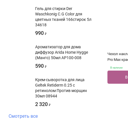
Гель для стирки Der
Waschkonig C.G Color для
цветных тканей 166стирок 5л
34618
990
₽
Ароматизатор для дома
диффузор Arida Home Hygge
Чехол накла
(Манго) 50мл АР100-008
Pro Max кр
590
₽
В наличии
В
Крем-сыворотка для лица
Geltek Retiderm 0.25 с
ретинолом Против морщин
30мл 08944
2 320
₽
Смотреть все