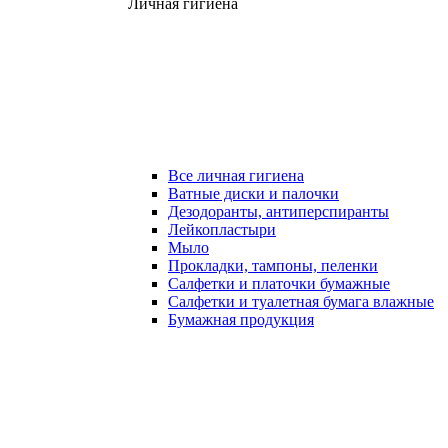
Личная гигиена
Все личная гигиена
Ватные диски и палочки
Дезодоранты, антиперспиранты
Лейкопластыри
Мыло
Прокладки, тампоны, пеленки
Салфетки и платочки бумажные
Салфетки и туалетная бумага влажные
Бумажная продукция