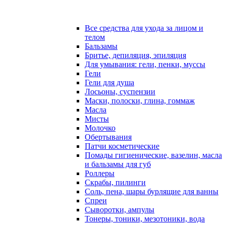
Все средства для ухода за лицом и
телом
Бальзамы
Бритье, депиляция, эпиляция
Для умывания: гели, пенки, муссы
Гели
Гели для душа
Лосьоны, суспензии
Маски, полоски, глина, гоммаж
Масла
Мисты
Молочко
Обертывания
Патчи косметические
Помады гигиенические, вазелин, масла
и бальзамы для губ
Роллеры
Скрабы, пилинги
Соль, пена, шары бурлящие для ванны
Спреи
Сыворотки, ампулы
Тонеры, тоники, мезотоники, вода