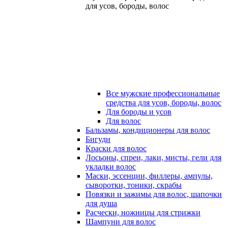
для усов, бороды, волос
Все мужские профессиональные
средства для усов, бороды, волос
Для бороды и усов
Для волос
Бальзамы, кондиционеры для волос
Бигуди
Краски для волос
Лосьоны, спреи, лаки, мисты, гели для
укладки волос
Маски, эссенции, филлеры, ампулы,
сыворотки, тоники, скрабы
Повязки и зажимы для волос, шапочки
для душа
Расчески, ножницы для стрижки
Шампуни для волос