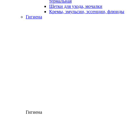
термальная
Щетки для ухода, мочалки
Кремы, эмульсии, эссенции, флюиды
Гигиена
Гигиена