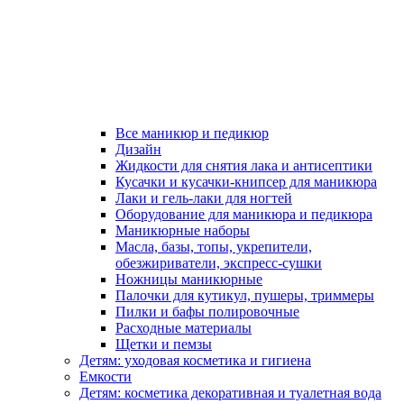
Все маникюр и педикюр
Дизайн
Жидкости для снятия лака и антисептики
Кусачки и кусачки-книпсер для маникюра
Лаки и гель-лаки для ногтей
Оборудование для маникюра и педикюра
Маникюрные наборы
Масла, базы, топы, укрепители,
обезжириватели, экспресс-сушки
Ножницы маникюрные
Палочки для кутикул, пушеры, триммеры
Пилки и бафы полировочные
Расходные материалы
Щетки и пемзы
Детям: уходовая косметика и гигиена
Емкости
Детям: косметика декоративная и туалетная вода