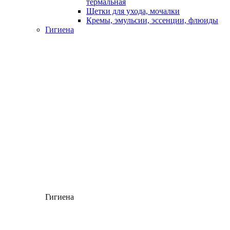
термальная
Щетки для ухода, мочалки
Кремы, эмульсии, эссенции, флюиды
Гигиена
Гигиена