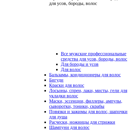
для усов, бороды, волос
Все мужские профессиональные
средства для усов, бороды, волос
Для бороды и усов
Для волос
Бальзамы, кондиционеры для волос
Бигуди
Краски для волос
Лосьоны, спреи, лаки, мисты, гели для
укладки волос
Маски, эссенции, филлеры, ампулы,
сыворотки, тоники, скрабы
Повязки и зажимы для волос, шапочки
для душа
Расчески, ножницы для стрижки
Шампуни для волос