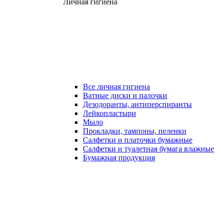
Личная гигиена
Все личная гигиена
Ватные диски и палочки
Дезодоранты, антиперспиранты
Лейкопластыри
Мыло
Прокладки, тампоны, пеленки
Салфетки и платочки бумажные
Салфетки и туалетная бумага влажные
Бумажная продукция