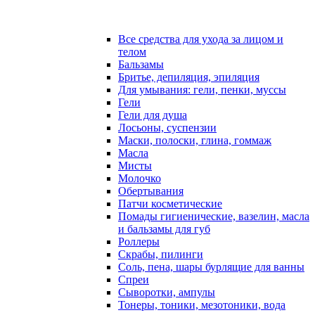
Все средства для ухода за лицом и
телом
Бальзамы
Бритье, депиляция, эпиляция
Для умывания: гели, пенки, муссы
Гели
Гели для душа
Лосьоны, суспензии
Маски, полоски, глина, гоммаж
Масла
Мисты
Молочко
Обертывания
Патчи косметические
Помады гигиенические, вазелин, масла
и бальзамы для губ
Роллеры
Скрабы, пилинги
Соль, пена, шары бурлящие для ванны
Спреи
Сыворотки, ампулы
Тонеры, тоники, мезотоники, вода