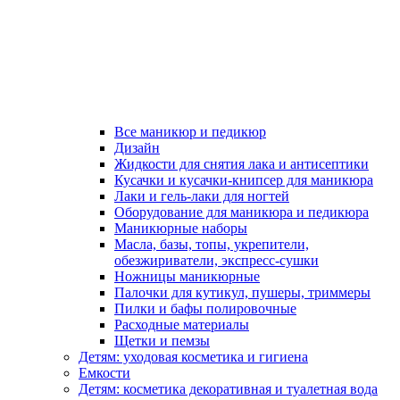
Все маникюр и педикюр
Дизайн
Жидкости для снятия лака и антисептики
Кусачки и кусачки-книпсер для маникюра
Лаки и гель-лаки для ногтей
Оборудование для маникюра и педикюра
Маникюрные наборы
Масла, базы, топы, укрепители,
обезжириватели, экспресс-сушки
Ножницы маникюрные
Палочки для кутикул, пушеры, триммеры
Пилки и бафы полировочные
Расходные материалы
Щетки и пемзы
Детям: уходовая косметика и гигиена
Емкости
Детям: косметика декоративная и туалетная вода