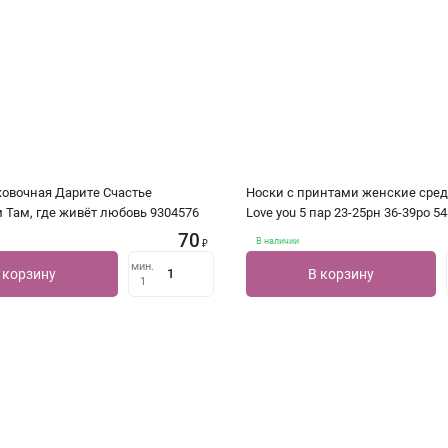
ковочная Дарите Счастье
Носки с принтами женские сре
 Там, где живёт любовь 9304576
Love you 5 пар 23-25рн 36-39ро 5
70
В наличии
₽
мин.
 корзину
В корзину
1