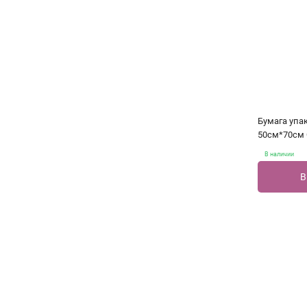
Бумага упа
50см*70см 
В наличии
В