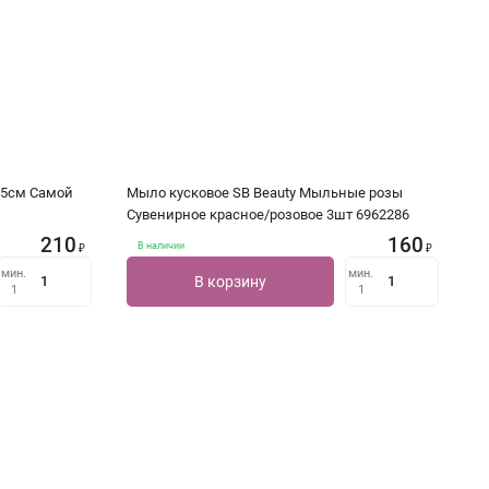
15см Самой
Мыло кусковое SB Beauty Мыльные розы
Сувенирное красное/розовое 3шт 6962286
210
160
В наличии
₽
₽
мин.
мин.
В корзину
1
1