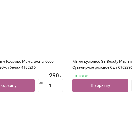
им Красиво Мама, жена, босс
Мыло кусковое SB Beauty Мыль
20мл белая 4185216
Сувенирное розовое 6шт 696229
290
В наличии
₽
мин.
 корзину
В корзину
1