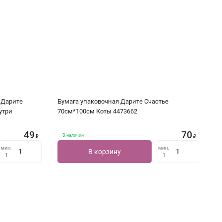
 Дарите
Бумага упаковочная Дарите Счастье
утри
70см*100см Коты 4473662
49
70
В наличии
₽
₽
мин.
мин.
В корзину
1
1