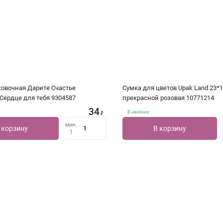
ковочная Дарите Счастье
Сумка для цветов Upak Land 23*
Сердце для тебя 9304587
прекрасной розовая 10771214
34
В наличии
₽
мин.
 корзину
В корзину
1