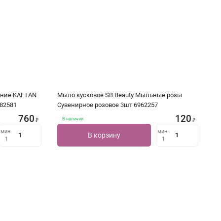
дние KAFTAN
Мыло кусковое SB Beauty Мыльные розы
482581
Сувенирное розовое 3шт 6962257
760
120
В наличии
₽
₽
мин.
мин.
В корзину
1
1