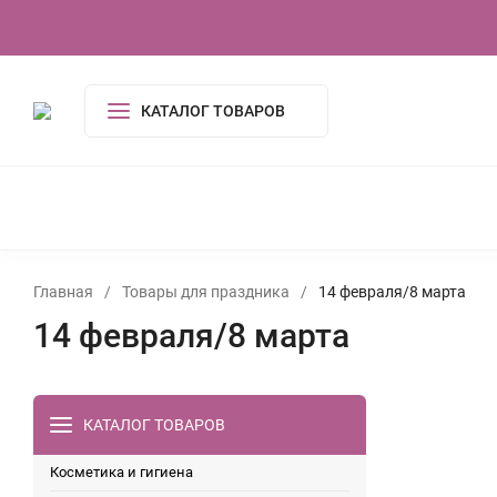
О компании
Контакты
Сертификаты
КАТАЛОГ ТОВАРОВ
КОСМЕТИКА И ГИГИЕНА
АКСЕССУАРЫ
ПОСУДА И
ОДЕЖДА
ЭЛЕКТРОНИКА
ТОВАРЫ ДЛЯ ДОМ
ИГРУШКИ, ИГРЫ
УСЛУГИ
ТУАЛЕТНАЯ ВОДА,
Главная
/
Товары для праздника
/
14 февраля/8 марта
14 февраля/8 марта
КАТАЛОГ ТОВАРОВ
Косметика и гигиена