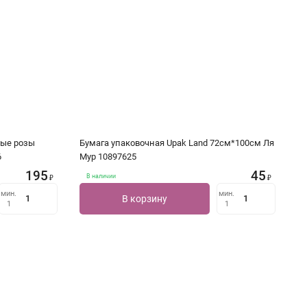
ные розы
Бумага упаковочная Upak Land 72см*100см Ля
6
Мур 10897625
195
45
В наличии
₽
₽
мин.
мин.
В корзину
1
1