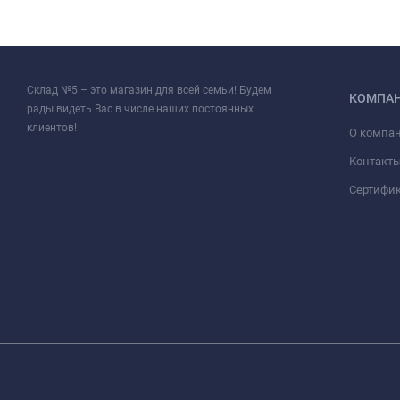
Склад №5 – это магазин для всей семьи! Будем
КОМПА
рады видеть Вас в числе наших постоянных
клиентов!
О компа
Контакт
Сертифи