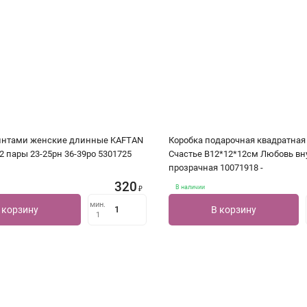
ринтами женские длинные KAFTAN
Коробка подарочная квадратная
2 пары 23-25рн 36-39ро 5301725
Счастье В12*12*12см Любовь вн
прозрачная 10071918 -
320
В наличии
₽
мин.
 корзину
В корзину
1