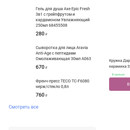
Гель для душа Axe Epic Fresh
3в1 с грейпфрутом и
кардамоном Увлажняющий
250мл 68455508
280
₽
Сыворотка для лица Aravia
Anti-Age c пептидами
Омолаживающая 30мл A063
Кружка Дар
670
керамика 3
₽
В наличии
Френч-пресс TECO TC-F6080
В
нерж/стекло 0,8л
760
₽
Смотреть все