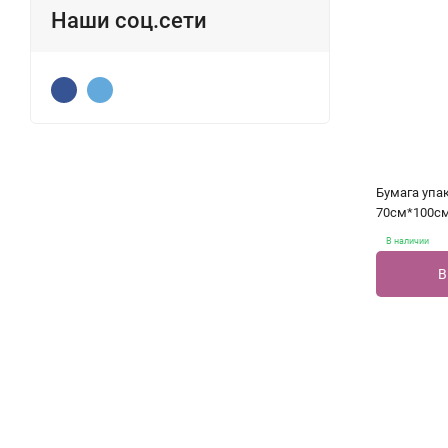
Наши соц.сети
Бумага упа
70см*100см
В наличии
В