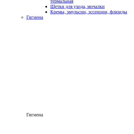
термальная
Щетки для ухода, мочалки
Кремы, эмульсии, эссенции, флюиды
Гигиена
Гигиена