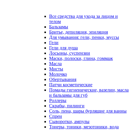
Все средства для ухода за лицом и
телом
Бальзамы
Бритье, депиляция, эпиляция
Для умывания: гели, пенки, муссы
Гели
Гели для душа
Лосьоны, суспензии
Маски, полоски, глина, гоммаж
Масла
Мисты
Молочко
Обертывания
Патчи косметические
Помады гигиенические, вазелин, масла
и бальзамы для губ
Роллеры
Скрабы, пилинги
Соль, пена, шары бурлящие для ванны
Спреи
Сыворотки, ампулы
Тонеры, тоники, мезотоники, вода