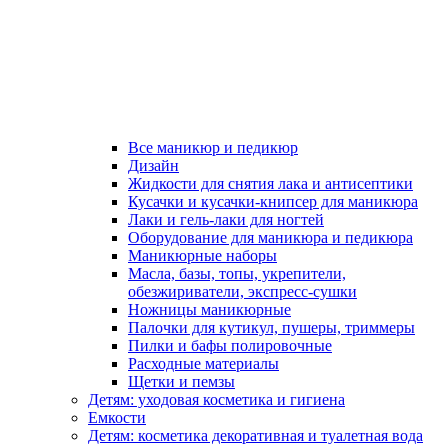
Все маникюр и педикюр
Дизайн
Жидкости для снятия лака и антисептики
Кусачки и кусачки-книпсер для маникюра
Лаки и гель-лаки для ногтей
Оборудование для маникюра и педикюра
Маникюрные наборы
Масла, базы, топы, укрепители,
обезжириватели, экспресс-сушки
Ножницы маникюрные
Палочки для кутикул, пушеры, триммеры
Пилки и бафы полировочные
Расходные материалы
Щетки и пемзы
Детям: уходовая косметика и гигиена
Емкости
Детям: косметика декоративная и туалетная вода