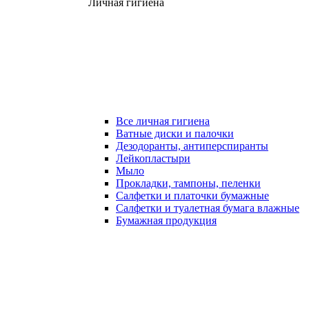
Личная гигиена
Все личная гигиена
Ватные диски и палочки
Дезодоранты, антиперспиранты
Лейкопластыри
Мыло
Прокладки, тампоны, пеленки
Салфетки и платочки бумажные
Салфетки и туалетная бумага влажные
Бумажная продукция