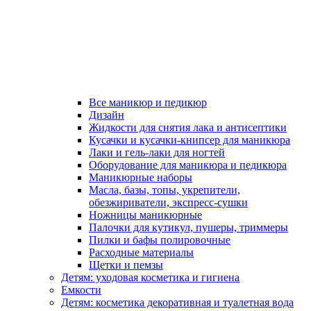
Все маникюр и педикюр
Дизайн
Жидкости для снятия лака и антисептики
Кусачки и кусачки-книпсер для маникюра
Лаки и гель-лаки для ногтей
Оборудование для маникюра и педикюра
Маникюрные наборы
Масла, базы, топы, укрепители,
обезжириватели, экспресс-сушки
Ножницы маникюрные
Палочки для кутикул, пушеры, триммеры
Пилки и бафы полировочные
Расходные материалы
Щетки и пемзы
Детям: уходовая косметика и гигиена
Емкости
Детям: косметика декоративная и туалетная вода