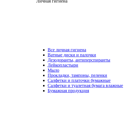
Личная гигиена
Все личная гигиена
Ватные диски и палочки
Дезодоранты, антиперспиранты
Лейкопластыри
Мыло
Прокладки, тампоны, пеленки
Салфетки и платочки бумажные
Салфетки и туалетная бумага влажные
Бумажная продукция