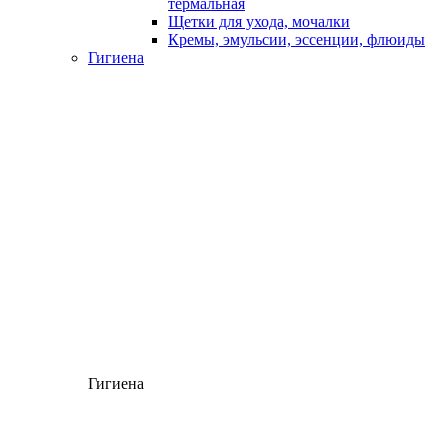
термальная
Щетки для ухода, мочалки
Кремы, эмульсии, эссенции, флюиды
Гигиена
Гигиена