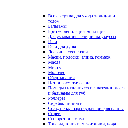
Все средства для ухода за лицом и
телом
Бальзамы
Бритье, депиляция, эпиляция
Для умывания: гели, пенки, муссы
Гели
Гели для душа
Лосьоны, суспензии
Маски, полоски, глина, гоммаж
Масла
Мисты
Молочко
Обертывания
Патчи косметические
Помады гигиенические, вазелин, масла
и бальзамы для губ
Роллеры
Скрабы, пилинги
Соль, пена, шары бурлящие для ванны
Спреи
Сыворотки, ампулы
Тонеры, тоники, мезотоники, вода