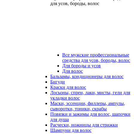
для усов, бороды, волос
Все мужские профессиональные
средства для усов, бороды, волос
Для бороды и усов
Для волос
Бальзамы, кондиционеры для волос
Бигуди
Краски для волос
Лосьоны, спреи, лаки, мисты, гели для
укладки волос
Маски, эссенции, филлеры, ампулы,
сыворотки, тоники, скрабы
Повязки и зажимы для волос, шапочки
для душа
Расчески, ножницы для стрижки
Шампуни для волос