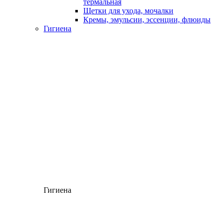
термальная
Щетки для ухода, мочалки
Кремы, эмульсии, эссенции, флюиды
Гигиена
Гигиена