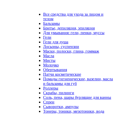
Все средства для ухода за лицом и
телом
Бальзамы
Бритье, депиляция, эпиляция
Для умывания: гели, пенки, муссы
Гели
Гели для душа
Лосьоны, суспензии
Маски, полоски, глина, гоммаж
Масла
Мисты
Молочко
Обертывания
Патчи косметические
Помады гигиенические, вазелин, масла
и бальзамы для губ
Роллеры
Скрабы, пилинги
Соль, пена, шары бурлящие для ванны
Спреи
Сыворотки, ампулы
Тонеры, тоники, мезотоники, вода