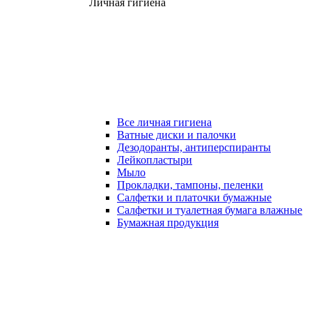
Личная гигиена
Все личная гигиена
Ватные диски и палочки
Дезодоранты, антиперспиранты
Лейкопластыри
Мыло
Прокладки, тампоны, пеленки
Салфетки и платочки бумажные
Салфетки и туалетная бумага влажные
Бумажная продукция