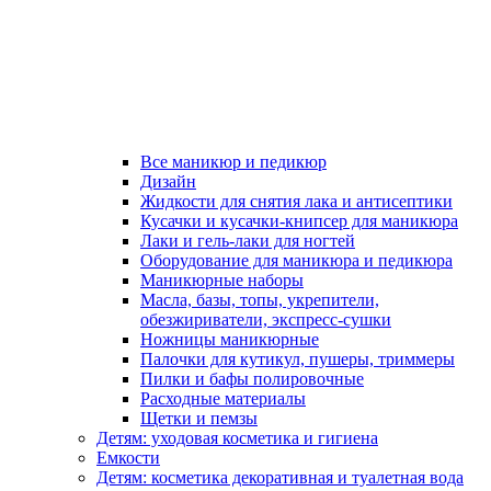
Все маникюр и педикюр
Дизайн
Жидкости для снятия лака и антисептики
Кусачки и кусачки-книпсер для маникюра
Лаки и гель-лаки для ногтей
Оборудование для маникюра и педикюра
Маникюрные наборы
Масла, базы, топы, укрепители,
обезжириватели, экспресс-сушки
Ножницы маникюрные
Палочки для кутикул, пушеры, триммеры
Пилки и бафы полировочные
Расходные материалы
Щетки и пемзы
Детям: уходовая косметика и гигиена
Емкости
Детям: косметика декоративная и туалетная вода