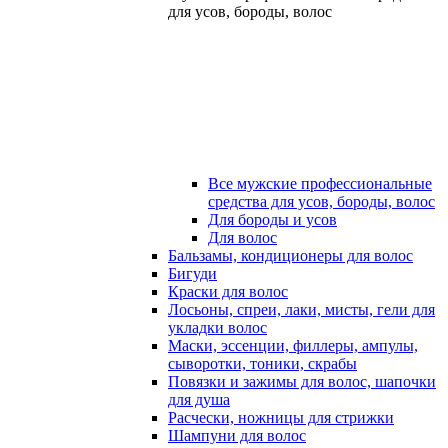
для усов, бороды, волос
Все мужские профессиональные
средства для усов, бороды, волос
Для бороды и усов
Для волос
Бальзамы, кондиционеры для волос
Бигуди
Краски для волос
Лосьоны, спреи, лаки, мисты, гели для
укладки волос
Маски, эссенции, филлеры, ампулы,
сыворотки, тоники, скрабы
Повязки и зажимы для волос, шапочки
для душа
Расчески, ножницы для стрижки
Шампуни для волос