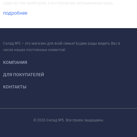
один из тех приборов, о котором мы вспоминаем лишь
несколько раз в году, но его использование в данный
подробнее
конкретный момент становится незаменимым.
Наш интернет-магазин предлагает подобную продукцию в
ассортименте. Вы можете купить сушилки для обуви в разном
Склад №5 – это магазин для всей семьи! Будем рады видеть Вас в
дизайнерском исполнении, с различной формой и размерами, а
числе наших постоянных клиентов!
также заказать доставку по Калининграду и в любой район
КОМПАНИЯ
области. Предоставляем скидки, проводим акции, принимаем
разную форму оплаты.
ДЛЯ ПОКУПАТЕЛЕЙ
Преимущества сушилок для обуви
КОНТАКТЫ
Популярность сушилок обусловлена рядом существенных
преимуществ, перечислим основные:
Скорость. Мощные сушилки позволяют решить проблему
© 2026 Склад №5. Все права защищены.
всего за один-два часа, менее производительные устройства
устраняют проблему несколько дольше.