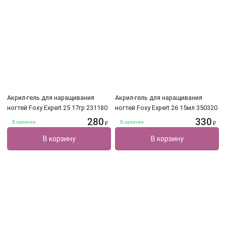
Акрил-гель для наращивания
Акрил-гель для наращивания
ногтей Foxy Expert 25 17гр 231180
ногтей Foxy Expert 26 15мл 350320
280
330
В наличии
В наличии
₽
₽
В корзину
В корзину