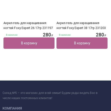
Акрил-гель для наращивания
Акрил-гель для наращивания
ногтей Foxy Expert 26 17гр 231197
ногтей Foxy Expert 38 17гр 231203
280
280
В наличии
В наличии
₽
₽
В корзину
В корзину
Склад №5 – это магазин для всей семьи! Будем рады видеть Вас в
числе наших постоянных клиентов!
КОМПАНИЯ