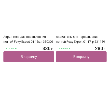
Акрил-гель для наращивания
Акрил-гель для наращивания
ногтей Foxy Expert 01 15мл 350306
ногтей Foxy Expert 01 17гр 231159
330
280
В наличии
В наличии
₽
₽
В корзину
В корзину