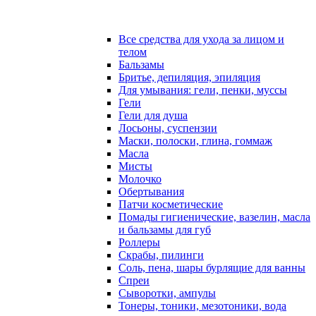
Все средства для ухода за лицом и
телом
Бальзамы
Бритье, депиляция, эпиляция
Для умывания: гели, пенки, муссы
Гели
Гели для душа
Лосьоны, суспензии
Маски, полоски, глина, гоммаж
Масла
Мисты
Молочко
Обертывания
Патчи косметические
Помады гигиенические, вазелин, масла
и бальзамы для губ
Роллеры
Скрабы, пилинги
Соль, пена, шары бурлящие для ванны
Спреи
Сыворотки, ампулы
Тонеры, тоники, мезотоники, вода