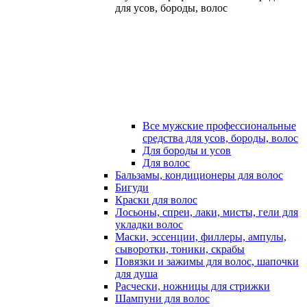
для усов, бороды, волос
Все мужские профессиональные
средства для усов, бороды, волос
Для бороды и усов
Для волос
Бальзамы, кондиционеры для волос
Бигуди
Краски для волос
Лосьоны, спреи, лаки, мисты, гели для
укладки волос
Маски, эссенции, филлеры, ампулы,
сыворотки, тоники, скрабы
Повязки и зажимы для волос, шапочки
для душа
Расчески, ножницы для стрижки
Шампуни для волос