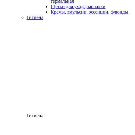
термальная
Щетки для ухода, мочалки
Кремы, эмульсии, эссенции, флюиды
Гигиена
Гигиена