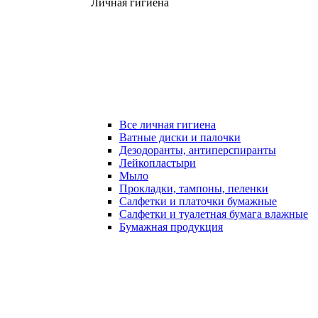
Личная гигиена
Все личная гигиена
Ватные диски и палочки
Дезодоранты, антиперспиранты
Лейкопластыри
Мыло
Прокладки, тампоны, пеленки
Салфетки и платочки бумажные
Салфетки и туалетная бумага влажные
Бумажная продукция