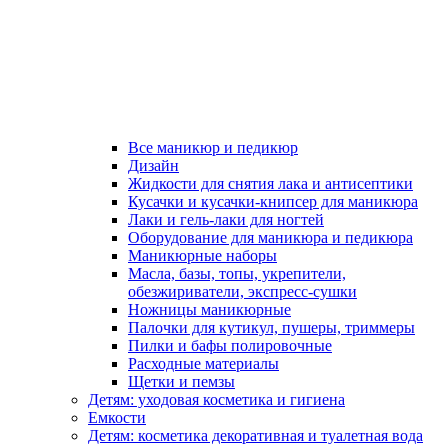
Все маникюр и педикюр
Дизайн
Жидкости для снятия лака и антисептики
Кусачки и кусачки-книпсер для маникюра
Лаки и гель-лаки для ногтей
Оборудование для маникюра и педикюра
Маникюрные наборы
Масла, базы, топы, укрепители,
обезжириватели, экспресс-сушки
Ножницы маникюрные
Палочки для кутикул, пушеры, триммеры
Пилки и бафы полировочные
Расходные материалы
Щетки и пемзы
Детям: уходовая косметика и гигиена
Емкости
Детям: косметика декоративная и туалетная вода