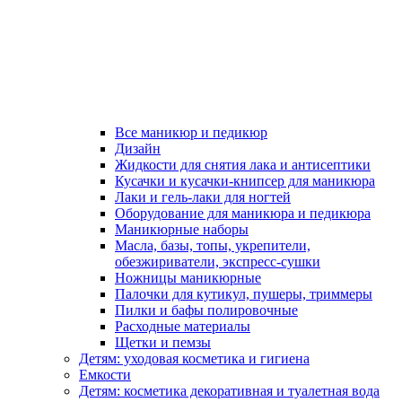
Все маникюр и педикюр
Дизайн
Жидкости для снятия лака и антисептики
Кусачки и кусачки-книпсер для маникюра
Лаки и гель-лаки для ногтей
Оборудование для маникюра и педикюра
Маникюрные наборы
Масла, базы, топы, укрепители,
обезжириватели, экспресс-сушки
Ножницы маникюрные
Палочки для кутикул, пушеры, триммеры
Пилки и бафы полировочные
Расходные материалы
Щетки и пемзы
Детям: уходовая косметика и гигиена
Емкости
Детям: косметика декоративная и туалетная вода