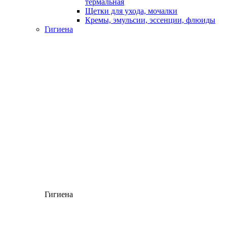
термальная
Щетки для ухода, мочалки
Кремы, эмульсии, эссенции, флюиды
Гигиена
Гигиена