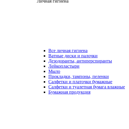
Личная гигиена
Все личная гигиена
Ватные диски и палочки
Дезодоранты, антиперспиранты
Лейкопластыри
Мыло
Прокладки, тампоны, пеленки
Салфетки и платочки бумажные
Салфетки и туалетная бумага влажные
Бумажная продукция