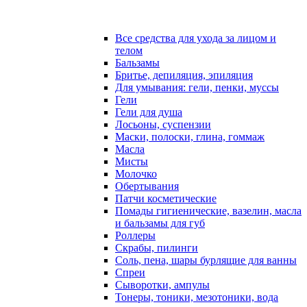
Все средства для ухода за лицом и
телом
Бальзамы
Бритье, депиляция, эпиляция
Для умывания: гели, пенки, муссы
Гели
Гели для душа
Лосьоны, суспензии
Маски, полоски, глина, гоммаж
Масла
Мисты
Молочко
Обертывания
Патчи косметические
Помады гигиенические, вазелин, масла
и бальзамы для губ
Роллеры
Скрабы, пилинги
Соль, пена, шары бурлящие для ванны
Спреи
Сыворотки, ампулы
Тонеры, тоники, мезотоники, вода