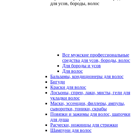
для усов, бороды, волос
Все мужские профессиональные
средства для усов, бороды, волос
Для бороды и усов
Для волос
Бальзамы, кондиционеры для волос
Бигуди
Краски для волос
Лосьоны, спреи, лаки, мисты, гели для
укладки волос
Маски, эссенции, филлеры, ампулы,
сыворотки, тоники, скрабы
Повязки и зажимы для волос, шапочки
для душа
Расчески, ножницы для стрижки
Шампуни для волос