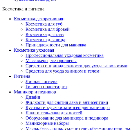
Косметика и гигиена
Косметика декоративная
Косметика для губ
Косметика для бровей
Косметика для глаз
Косметика для лица
Принадлежности для макияжа
Косметика уходовая
Профессиональная уходовая косметика
Массажеры, мезороллеры
Средства и принадлежности для ухода за волосами
Средства для ухода за лицом и телом
Гигиена
Личная гигиена
Гигиена полости рта
Маникюр и педикюр
Дизайн
Жидкости для снятия лака и антисептики
Кусачки и кусачки-книпсер для маникюра
Лаки и гель-лаки для ногтей
Оборудование для маникюра и педикюра
Маникюрные наборы
Масла, базы, топы, укрепители, обезжириватели, э