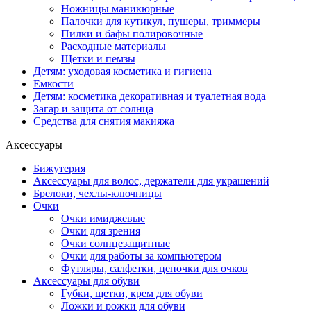
Ножницы маникюрные
Палочки для кутикул, пушеры, триммеры
Пилки и бафы полировочные
Расходные материалы
Щетки и пемзы
Детям: уходовая косметика и гигиена
Емкости
Детям: косметика декоративная и туалетная вода
Загар и защита от солнца
Средства для снятия макияжа
Аксессуары
Бижутерия
Аксессуары для волос, держатели для украшений
Брелоки, чехлы-ключницы
Очки
Очки имиджевые
Очки для зрения
Очки солнцезащитные
Очки для работы за компьютером
Футляры, салфетки, цепочки для очков
Аксессуары для обуви
Губки, щетки, крем для обуви
Ложки и рожки для обуви