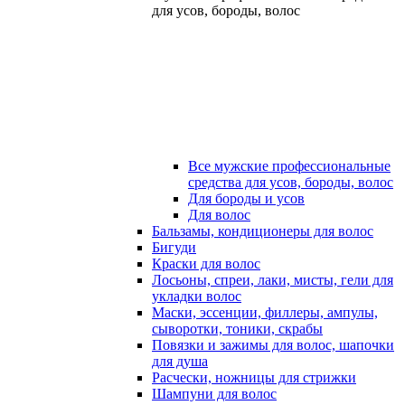
для усов, бороды, волос
Все мужские профессиональные
средства для усов, бороды, волос
Для бороды и усов
Для волос
Бальзамы, кондиционеры для волос
Бигуди
Краски для волос
Лосьоны, спреи, лаки, мисты, гели для
укладки волос
Маски, эссенции, филлеры, ампулы,
сыворотки, тоники, скрабы
Повязки и зажимы для волос, шапочки
для душа
Расчески, ножницы для стрижки
Шампуни для волос