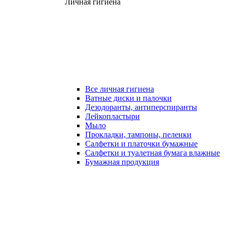
Личная гигиена
Все личная гигиена
Ватные диски и палочки
Дезодоранты, антиперспиранты
Лейкопластыри
Мыло
Прокладки, тампоны, пеленки
Салфетки и платочки бумажные
Салфетки и туалетная бумага влажные
Бумажная продукция