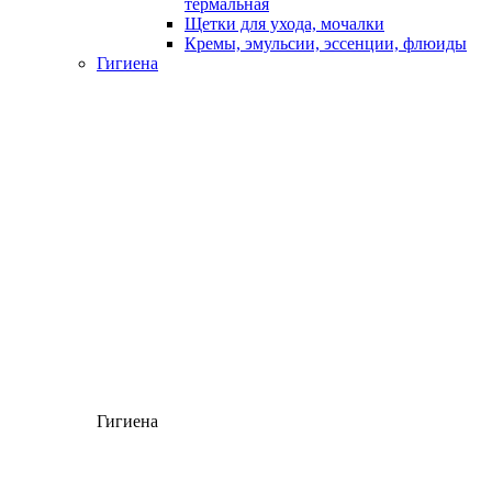
термальная
Щетки для ухода, мочалки
Кремы, эмульсии, эссенции, флюиды
Гигиена
Гигиена