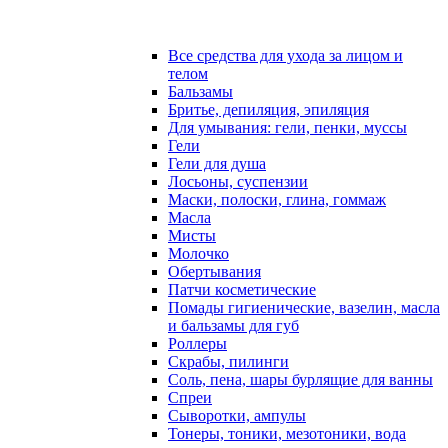
Все средства для ухода за лицом и
телом
Бальзамы
Бритье, депиляция, эпиляция
Для умывания: гели, пенки, муссы
Гели
Гели для душа
Лосьоны, суспензии
Маски, полоски, глина, гоммаж
Масла
Мисты
Молочко
Обертывания
Патчи косметические
Помады гигиенические, вазелин, масла
и бальзамы для губ
Роллеры
Скрабы, пилинги
Соль, пена, шары бурлящие для ванны
Спреи
Сыворотки, ампулы
Тонеры, тоники, мезотоники, вода