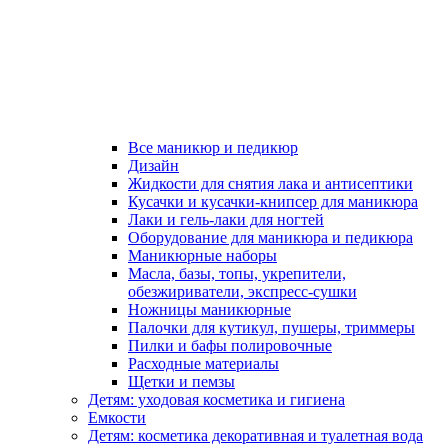
Все маникюр и педикюр
Дизайн
Жидкости для снятия лака и антисептики
Кусачки и кусачки-книпсер для маникюра
Лаки и гель-лаки для ногтей
Оборудование для маникюра и педикюра
Маникюрные наборы
Масла, базы, топы, укрепители,
обезжириватели, экспресс-сушки
Ножницы маникюрные
Палочки для кутикул, пушеры, триммеры
Пилки и бафы полировочные
Расходные материалы
Щетки и пемзы
Детям: уходовая косметика и гигиена
Емкости
Детям: косметика декоративная и туалетная вода