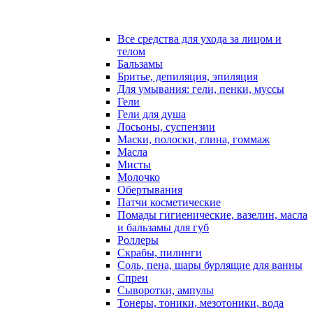
Все средства для ухода за лицом и
телом
Бальзамы
Бритье, депиляция, эпиляция
Для умывания: гели, пенки, муссы
Гели
Гели для душа
Лосьоны, суспензии
Маски, полоски, глина, гоммаж
Масла
Мисты
Молочко
Обертывания
Патчи косметические
Помады гигиенические, вазелин, масла
и бальзамы для губ
Роллеры
Скрабы, пилинги
Соль, пена, шары бурлящие для ванны
Спреи
Сыворотки, ампулы
Тонеры, тоники, мезотоники, вода