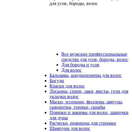
для усов, бороды, волос
Все мужские профессиональные
средства для усов, бороды, волос
Для бороды и усов
Для волос
Бальзамы, кондиционеры для волос
Бигуди
Краски для волос
Лосьоны, спреи, лаки, мисты, гели для
укладки волос
Маски, эссенции, филлеры, ампулы,
сыворотки, тоники, скрабы
Повязки и зажимы для волос, шапочки
для душа
Расчески, ножницы для стрижки
Шампуни для волос