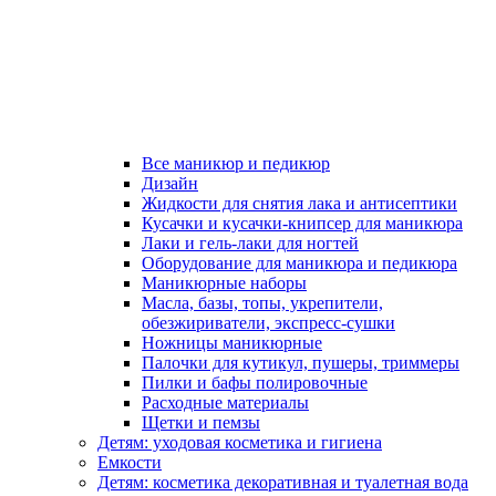
Все маникюр и педикюр
Дизайн
Жидкости для снятия лака и антисептики
Кусачки и кусачки-книпсер для маникюра
Лаки и гель-лаки для ногтей
Оборудование для маникюра и педикюра
Маникюрные наборы
Масла, базы, топы, укрепители,
обезжириватели, экспресс-сушки
Ножницы маникюрные
Палочки для кутикул, пушеры, триммеры
Пилки и бафы полировочные
Расходные материалы
Щетки и пемзы
Детям: уходовая косметика и гигиена
Емкости
Детям: косметика декоративная и туалетная вода