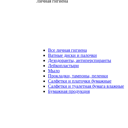
Личная гигиена
Все личная гигиена
Ватные диски и палочки
Дезодоранты, антиперспиранты
Лейкопластыри
Мыло
Прокладки, тампоны, пеленки
Салфетки и платочки бумажные
Салфетки и туалетная бумага влажные
Бумажная продукция