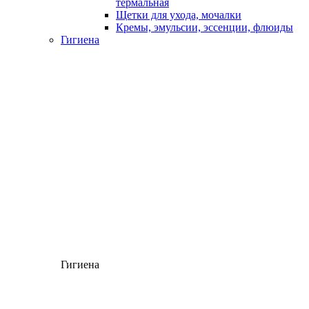
термальная
Щетки для ухода, мочалки
Кремы, эмульсии, эссенции, флюиды
Гигиена
Гигиена