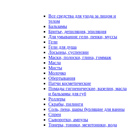
Все средства для ухода за лицом и
телом
Бальзамы
Бритье, депиляция, эпиляция
Для умывания: гели, пенки, муссы
Гели
Гели для душа
Лосьоны, суспензии
Маски, полоски, глина, гоммаж
Масла
Мисты
Молочко
Обертывания
Патчи косметические
Помады гигиенические, вазелин, масла
и бальзамы для губ
Роллеры
Скрабы, пилинги
Соль, пена, шары бурлящие для ванны
Спреи
Сыворотки, ампулы
Тонеры, тоники, мезотоники, вода