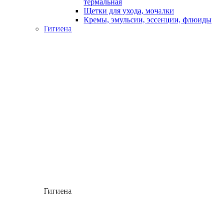
термальная
Щетки для ухода, мочалки
Кремы, эмульсии, эссенции, флюиды
Гигиена
Гигиена