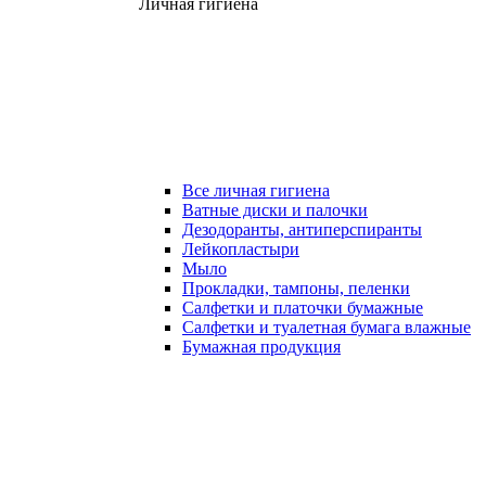
Личная гигиена
Все личная гигиена
Ватные диски и палочки
Дезодоранты, антиперспиранты
Лейкопластыри
Мыло
Прокладки, тампоны, пеленки
Салфетки и платочки бумажные
Салфетки и туалетная бумага влажные
Бумажная продукция