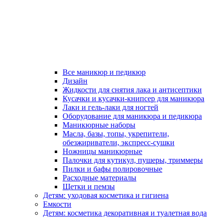
Все маникюр и педикюр
Дизайн
Жидкости для снятия лака и антисептики
Кусачки и кусачки-книпсер для маникюра
Лаки и гель-лаки для ногтей
Оборудование для маникюра и педикюра
Маникюрные наборы
Масла, базы, топы, укрепители,
обезжириватели, экспресс-сушки
Ножницы маникюрные
Палочки для кутикул, пушеры, триммеры
Пилки и бафы полировочные
Расходные материалы
Щетки и пемзы
Детям: уходовая косметика и гигиена
Емкости
Детям: косметика декоративная и туалетная вода