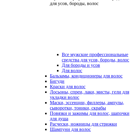
для усов, бороды, волос
Все мужские профессиональные
средства для усов, бороды, волос
Для бороды и усов
Для волос
Бальзамы, кондиционеры для волос
Бигуди
Краски для волос
Лосьоны, спреи, лаки, мисты, гели для
укладки волос
Маски, эссенции, филлеры, ампулы,
сыворотки, тоники, скрабы
Повязки и зажимы для волос, шапочки
для душа
Расчески, ножницы для стрижки
Шампуни для волос