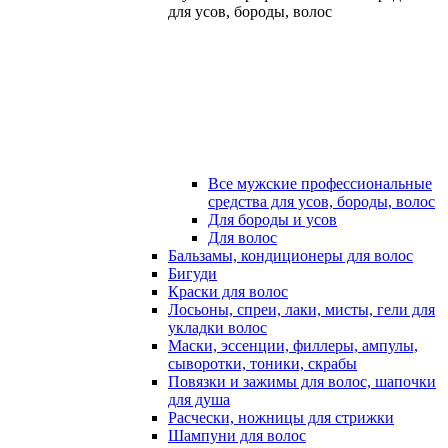
для усов, бороды, волос
Все мужские профессиональные
средства для усов, бороды, волос
Для бороды и усов
Для волос
Бальзамы, кондиционеры для волос
Бигуди
Краски для волос
Лосьоны, спреи, лаки, мисты, гели для
укладки волос
Маски, эссенции, филлеры, ампулы,
сыворотки, тоники, скрабы
Повязки и зажимы для волос, шапочки
для душа
Расчески, ножницы для стрижки
Шампуни для волос