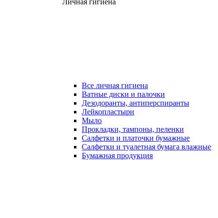
Личная гигиена
Все личная гигиена
Ватные диски и палочки
Дезодоранты, антиперспиранты
Лейкопластыри
Мыло
Прокладки, тампоны, пеленки
Салфетки и платочки бумажные
Салфетки и туалетная бумага влажные
Бумажная продукция