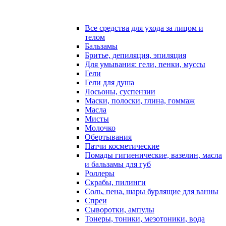
Все средства для ухода за лицом и
телом
Бальзамы
Бритье, депиляция, эпиляция
Для умывания: гели, пенки, муссы
Гели
Гели для душа
Лосьоны, суспензии
Маски, полоски, глина, гоммаж
Масла
Мисты
Молочко
Обертывания
Патчи косметические
Помады гигиенические, вазелин, масла
и бальзамы для губ
Роллеры
Скрабы, пилинги
Соль, пена, шары бурлящие для ванны
Спреи
Сыворотки, ампулы
Тонеры, тоники, мезотоники, вода