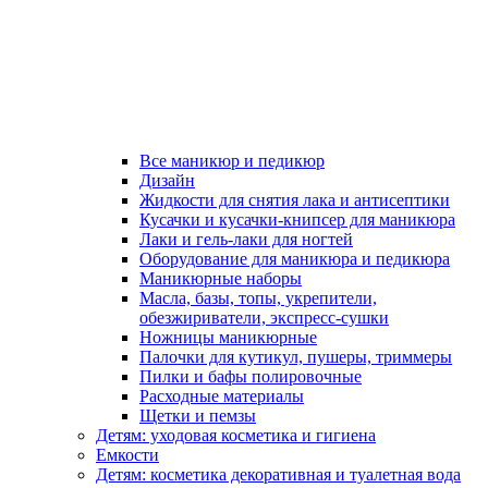
Все маникюр и педикюр
Дизайн
Жидкости для снятия лака и антисептики
Кусачки и кусачки-книпсер для маникюра
Лаки и гель-лаки для ногтей
Оборудование для маникюра и педикюра
Маникюрные наборы
Масла, базы, топы, укрепители,
обезжириватели, экспресс-сушки
Ножницы маникюрные
Палочки для кутикул, пушеры, триммеры
Пилки и бафы полировочные
Расходные материалы
Щетки и пемзы
Детям: уходовая косметика и гигиена
Емкости
Детям: косметика декоративная и туалетная вода