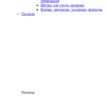
термальная
Щетки для ухода, мочалки
Кремы, эмульсии, эссенции, флюиды
Гигиена
Гигиена