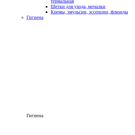
термальная
Щетки для ухода, мочалки
Кремы, эмульсии, эссенции, флюиды
Гигиена
Гигиена