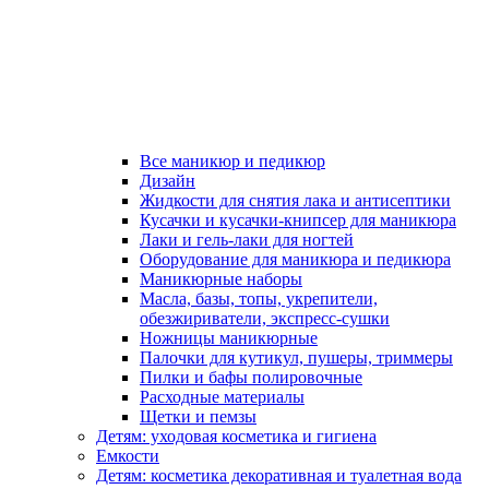
Все маникюр и педикюр
Дизайн
Жидкости для снятия лака и антисептики
Кусачки и кусачки-книпсер для маникюра
Лаки и гель-лаки для ногтей
Оборудование для маникюра и педикюра
Маникюрные наборы
Масла, базы, топы, укрепители,
обезжириватели, экспресс-сушки
Ножницы маникюрные
Палочки для кутикул, пушеры, триммеры
Пилки и бафы полировочные
Расходные материалы
Щетки и пемзы
Детям: уходовая косметика и гигиена
Емкости
Детям: косметика декоративная и туалетная вода