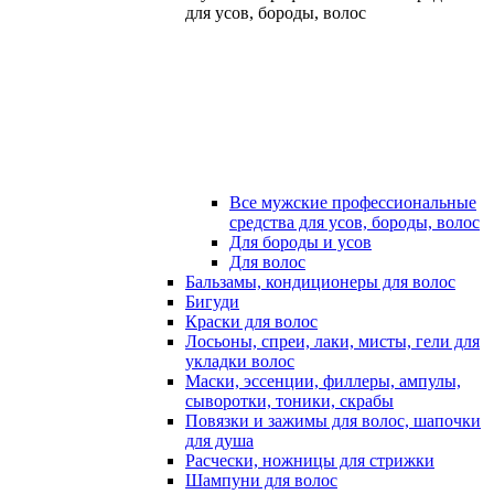
для усов, бороды, волос
Все мужские профессиональные
средства для усов, бороды, волос
Для бороды и усов
Для волос
Бальзамы, кондиционеры для волос
Бигуди
Краски для волос
Лосьоны, спреи, лаки, мисты, гели для
укладки волос
Маски, эссенции, филлеры, ампулы,
сыворотки, тоники, скрабы
Повязки и зажимы для волос, шапочки
для душа
Расчески, ножницы для стрижки
Шампуни для волос