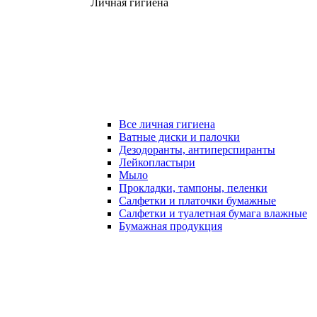
Личная гигиена
Все личная гигиена
Ватные диски и палочки
Дезодоранты, антиперспиранты
Лейкопластыри
Мыло
Прокладки, тампоны, пеленки
Салфетки и платочки бумажные
Салфетки и туалетная бумага влажные
Бумажная продукция