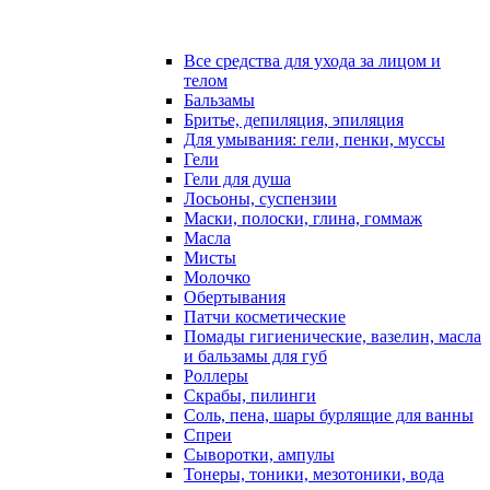
Все средства для ухода за лицом и
телом
Бальзамы
Бритье, депиляция, эпиляция
Для умывания: гели, пенки, муссы
Гели
Гели для душа
Лосьоны, суспензии
Маски, полоски, глина, гоммаж
Масла
Мисты
Молочко
Обертывания
Патчи косметические
Помады гигиенические, вазелин, масла
и бальзамы для губ
Роллеры
Скрабы, пилинги
Соль, пена, шары бурлящие для ванны
Спреи
Сыворотки, ампулы
Тонеры, тоники, мезотоники, вода