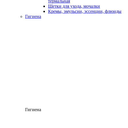
термальная
Щетки для ухода, мочалки
Кремы, эмульсии, эссенции, флюиды
Гигиена
Гигиена