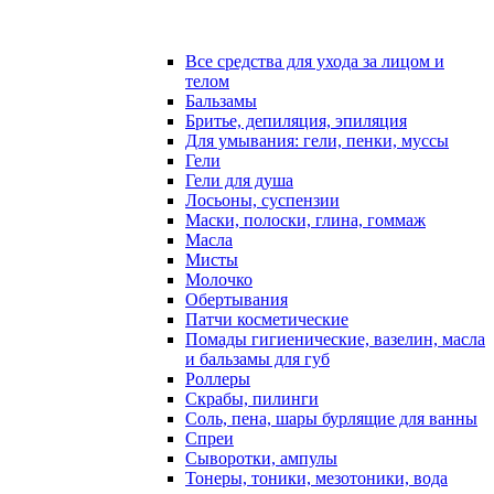
Все средства для ухода за лицом и
телом
Бальзамы
Бритье, депиляция, эпиляция
Для умывания: гели, пенки, муссы
Гели
Гели для душа
Лосьоны, суспензии
Маски, полоски, глина, гоммаж
Масла
Мисты
Молочко
Обертывания
Патчи косметические
Помады гигиенические, вазелин, масла
и бальзамы для губ
Роллеры
Скрабы, пилинги
Соль, пена, шары бурлящие для ванны
Спреи
Сыворотки, ампулы
Тонеры, тоники, мезотоники, вода