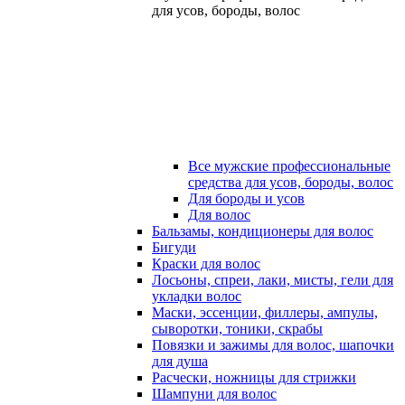
для усов, бороды, волос
Все мужские профессиональные
средства для усов, бороды, волос
Для бороды и усов
Для волос
Бальзамы, кондиционеры для волос
Бигуди
Краски для волос
Лосьоны, спреи, лаки, мисты, гели для
укладки волос
Маски, эссенции, филлеры, ампулы,
сыворотки, тоники, скрабы
Повязки и зажимы для волос, шапочки
для душа
Расчески, ножницы для стрижки
Шампуни для волос