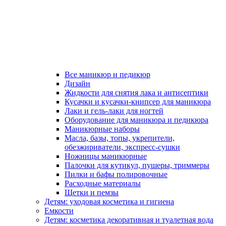
Все маникюр и педикюр
Дизайн
Жидкости для снятия лака и антисептики
Кусачки и кусачки-книпсер для маникюра
Лаки и гель-лаки для ногтей
Оборудование для маникюра и педикюра
Маникюрные наборы
Масла, базы, топы, укрепители,
обезжириватели, экспресс-сушки
Ножницы маникюрные
Палочки для кутикул, пушеры, триммеры
Пилки и бафы полировочные
Расходные материалы
Щетки и пемзы
Детям: уходовая косметика и гигиена
Емкости
Детям: косметика декоративная и туалетная вода