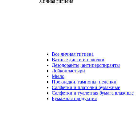
Личная гигиена
Все личная гигиена
Ватные диски и палочки
Дезодоранты, антиперспиранты
Лейкопластыри
Мыло
Прокладки, тампоны, пеленки
Салфетки и платочки бумажные
Салфетки и туалетная бумага влажные
Бумажная продукция