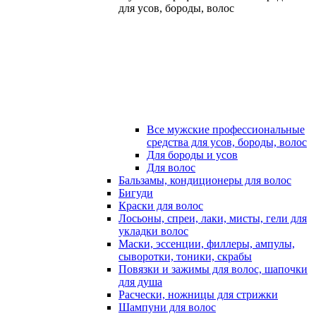
для усов, бороды, волос
Все мужские профессиональные
средства для усов, бороды, волос
Для бороды и усов
Для волос
Бальзамы, кондиционеры для волос
Бигуди
Краски для волос
Лосьоны, спреи, лаки, мисты, гели для
укладки волос
Маски, эссенции, филлеры, ампулы,
сыворотки, тоники, скрабы
Повязки и зажимы для волос, шапочки
для душа
Расчески, ножницы для стрижки
Шампуни для волос