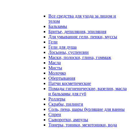
Все средства для ухода за лицом и
телом
Бальзамы
Бритье, депиляция, эпиляция
Для умывания: гели, пенки, муссы
Гели
Гели для душа
Лосьоны, суспензии
Маски, полоски, глина, гоммаж
Масла
Мисты
Молочко
Обертывания
Патчи косметические
Помады гигиенические, вазелин, масла
и бальзамы для губ
Роллеры
Скрабы, пилинги
Соль, пена, шары бурлящие для ванны
Спреи
Сыворотки, ампулы
Тонеры, тоники, мезотоники, вода