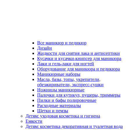
Все маникюр и педикюр
Дизайн
Жидкости для снятия лака и антисептики
Кусачки и кусачки-книпсер для маникюра
Лаки и гель-лаки для ногтей
Оборудование для маникюра и педикюра
Маникюрные наборы
Масла, базы, топы, укрепители,
обезжириватели, экспресс-сушки
Ножницы маникюрные
Палочки для кутикул, пушеры, триммеры
Пилки и бафы полировочные
Расходные материалы
Щетки и пемзы
Детям: уходовая косметика и гигиена
Емкости
Детям: косметика декоративная и туалетная вода