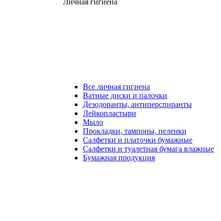
Личная гигиена
Все личная гигиена
Ватные диски и палочки
Дезодоранты, антиперспиранты
Лейкопластыри
Мыло
Прокладки, тампоны, пеленки
Салфетки и платочки бумажные
Салфетки и туалетная бумага влажные
Бумажная продукция