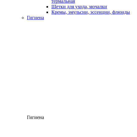
термальная
Щетки для ухода, мочалки
Кремы, эмульсии, эссенции, флюиды
Гигиена
Гигиена