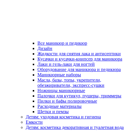
Все маникюр и педикюр
Дизайн
Жидкости для снятия лака и антисептики
Кусачки и кусачки-книпсер для маникюра
Лаки и гель-лаки для ногтей
Оборудование для маникюра и педикюра
Маникюрные наборы
Масла, базы, топы, укрепители,
обезжириватели, экспресс-сушки
Ножницы маникюрные
Палочки для кутикул, пушеры, триммеры
Пилки и бафы полировочные
Расходные материалы
Щетки и пемзы
Детям: уходовая косметика и гигиена
Емкости
Детям: косметика декоративная и туалетная вода