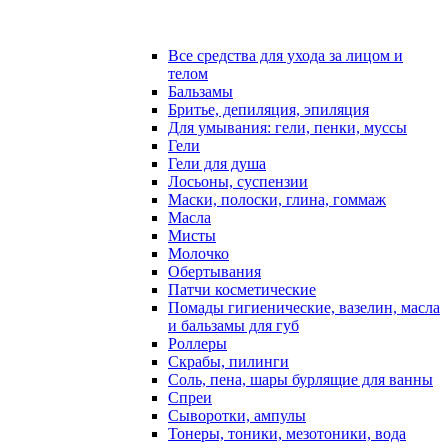
Все средства для ухода за лицом и
телом
Бальзамы
Бритье, депиляция, эпиляция
Для умывания: гели, пенки, муссы
Гели
Гели для душа
Лосьоны, суспензии
Маски, полоски, глина, гоммаж
Масла
Мисты
Молочко
Обертывания
Патчи косметические
Помады гигиенические, вазелин, масла
и бальзамы для губ
Роллеры
Скрабы, пилинги
Соль, пена, шары бурлящие для ванны
Спреи
Сыворотки, ампулы
Тонеры, тоники, мезотоники, вода