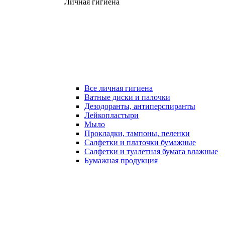
Личная гигиена
Все личная гигиена
Ватные диски и палочки
Дезодоранты, антиперспиранты
Лейкопластыри
Мыло
Прокладки, тампоны, пеленки
Салфетки и платочки бумажные
Салфетки и туалетная бумага влажные
Бумажная продукция