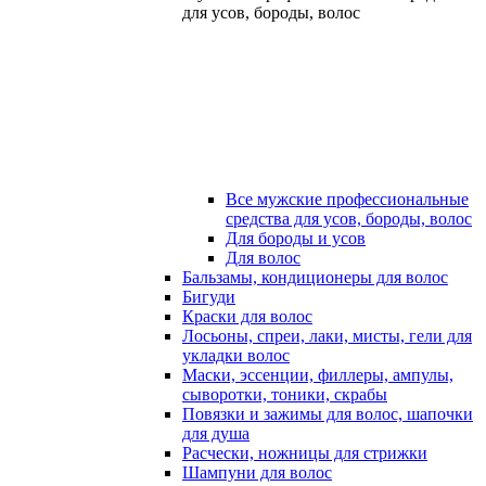
для усов, бороды, волос
Все мужские профессиональные
средства для усов, бороды, волос
Для бороды и усов
Для волос
Бальзамы, кондиционеры для волос
Бигуди
Краски для волос
Лосьоны, спреи, лаки, мисты, гели для
укладки волос
Маски, эссенции, филлеры, ампулы,
сыворотки, тоники, скрабы
Повязки и зажимы для волос, шапочки
для душа
Расчески, ножницы для стрижки
Шампуни для волос