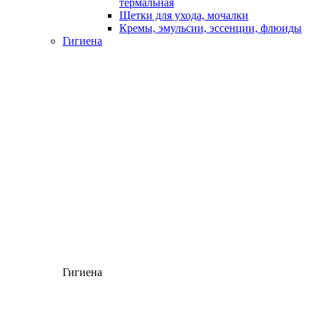
термальная
Щетки для ухода, мочалки
Кремы, эмульсии, эссенции, флюиды
Гигиена
Гигиена