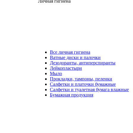
Личная гигиена
Все личная гигиена
Ватные диски и палочки
Дезодоранты, антиперспиранты
Лейкопластыри
Мыло
Прокладки, тампоны, пеленки
Салфетки и платочки бумажные
Салфетки и туалетная бумага влажные
Бумажная продукция