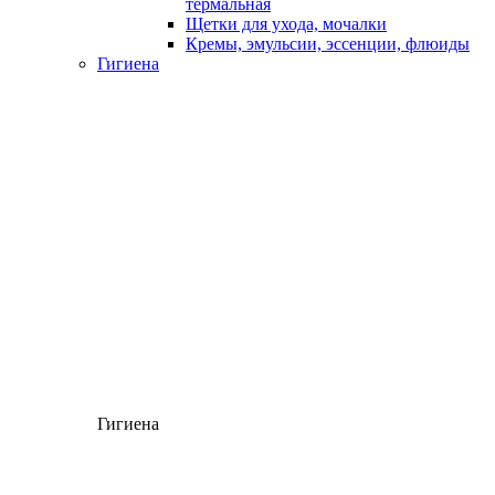
термальная
Щетки для ухода, мочалки
Кремы, эмульсии, эссенции, флюиды
Гигиена
Гигиена