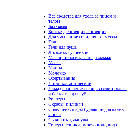
Все средства для ухода за лицом и
телом
Бальзамы
Бритье, депиляция, эпиляция
Для умывания: гели, пенки, муссы
Гели
Гели для душа
Лосьоны, суспензии
Маски, полоски, глина, гоммаж
Масла
Мисты
Молочко
Обертывания
Патчи косметические
Помады гигиенические, вазелин, масла
и бальзамы для губ
Роллеры
Скрабы, пилинги
Соль, пена, шары бурлящие для ванны
Спреи
Сыворотки, ампулы
Тонеры, тоники, мезотоники, вода