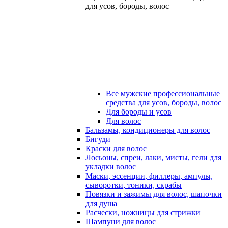
для усов, бороды, волос
Все мужские профессиональные
средства для усов, бороды, волос
Для бороды и усов
Для волос
Бальзамы, кондиционеры для волос
Бигуди
Краски для волос
Лосьоны, спреи, лаки, мисты, гели для
укладки волос
Маски, эссенции, филлеры, ампулы,
сыворотки, тоники, скрабы
Повязки и зажимы для волос, шапочки
для душа
Расчески, ножницы для стрижки
Шампуни для волос