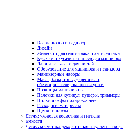
Все маникюр и педикюр
Дизайн
Жидкости для снятия лака и антисептики
Кусачки и кусачки-книпсер для маникюра
Лаки и гель-лаки для ногтей
Оборудование для маникюра и педикюра
Маникюрные наборы
Масла, базы, топы, укрепители,
обезжириватели, экспресс-сушки
Ножницы маникюрные
Палочки для кутикул, пушеры, триммеры
Пилки и бафы полировочные
Расходные материалы
Щетки и пемзы
Детям: уходовая косметика и гигиена
Емкости
Детям: косметика декоративная и туалетная вода