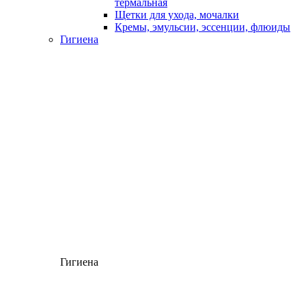
термальная
Щетки для ухода, мочалки
Кремы, эмульсии, эссенции, флюиды
Гигиена
Гигиена