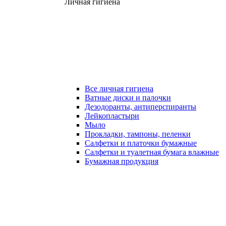
Личная гигиена
Все личная гигиена
Ватные диски и палочки
Дезодоранты, антиперспиранты
Лейкопластыри
Мыло
Прокладки, тампоны, пеленки
Салфетки и платочки бумажные
Салфетки и туалетная бумага влажные
Бумажная продукция