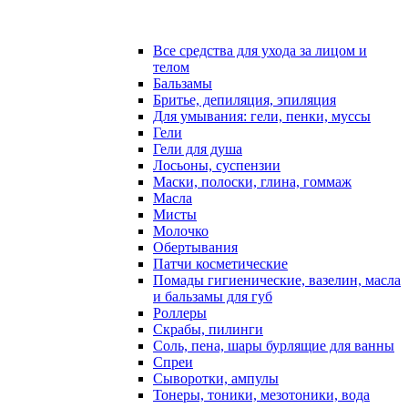
Все средства для ухода за лицом и
телом
Бальзамы
Бритье, депиляция, эпиляция
Для умывания: гели, пенки, муссы
Гели
Гели для душа
Лосьоны, суспензии
Маски, полоски, глина, гоммаж
Масла
Мисты
Молочко
Обертывания
Патчи косметические
Помады гигиенические, вазелин, масла
и бальзамы для губ
Роллеры
Скрабы, пилинги
Соль, пена, шары бурлящие для ванны
Спреи
Сыворотки, ампулы
Тонеры, тоники, мезотоники, вода