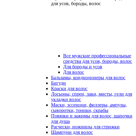
для усов, бороды, волос
Все мужские профессиональные
средства для усов, бороды, волос
Для бороды и усов
Для волос
Бальзамы, кондиционеры для волос
Бигуди
Краски для волос
Лосьоны, спреи, лаки, мисты, гели для
укладки волос
Маски, эссенции, филлеры, ампулы,
сыворотки, тоники, скрабы
Повязки и зажимы для волос, шапочки
для душа
Расчески, ножницы для стрижки
Шампуни для волос