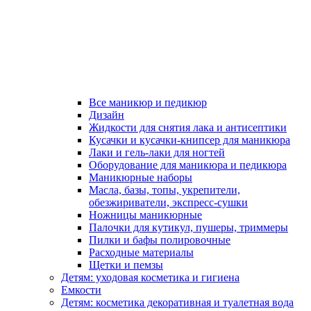
Все маникюр и педикюр
Дизайн
Жидкости для снятия лака и антисептики
Кусачки и кусачки-книпсер для маникюра
Лаки и гель-лаки для ногтей
Оборудование для маникюра и педикюра
Маникюрные наборы
Масла, базы, топы, укрепители,
обезжириватели, экспресс-сушки
Ножницы маникюрные
Палочки для кутикул, пушеры, триммеры
Пилки и бафы полировочные
Расходные материалы
Щетки и пемзы
Детям: уходовая косметика и гигиена
Емкости
Детям: косметика декоративная и туалетная вода