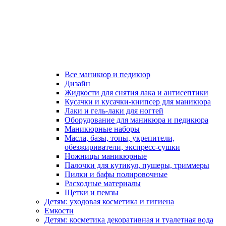
Все маникюр и педикюр
Дизайн
Жидкости для снятия лака и антисептики
Кусачки и кусачки-книпсер для маникюра
Лаки и гель-лаки для ногтей
Оборудование для маникюра и педикюра
Маникюрные наборы
Масла, базы, топы, укрепители,
обезжириватели, экспресс-сушки
Ножницы маникюрные
Палочки для кутикул, пушеры, триммеры
Пилки и бафы полировочные
Расходные материалы
Щетки и пемзы
Детям: уходовая косметика и гигиена
Емкости
Детям: косметика декоративная и туалетная вода