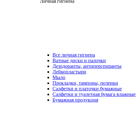
Личная гигиена
Все личная гигиена
Ватные диски и палочки
Дезодоранты, антиперспиранты
Лейкопластыри
Мыло
Прокладки, тампоны, пеленки
Салфетки и платочки бумажные
Салфетки и туалетная бумага влажные
Бумажная продукция