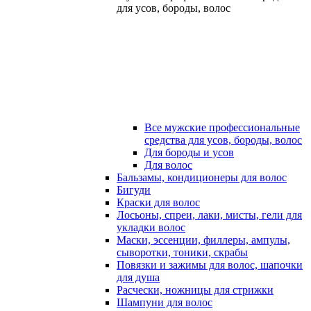
для усов, бороды, волос
Все мужские профессиональные
средства для усов, бороды, волос
Для бороды и усов
Для волос
Бальзамы, кондиционеры для волос
Бигуди
Краски для волос
Лосьоны, спреи, лаки, мисты, гели для
укладки волос
Маски, эссенции, филлеры, ампулы,
сыворотки, тоники, скрабы
Повязки и зажимы для волос, шапочки
для душа
Расчески, ножницы для стрижки
Шампуни для волос