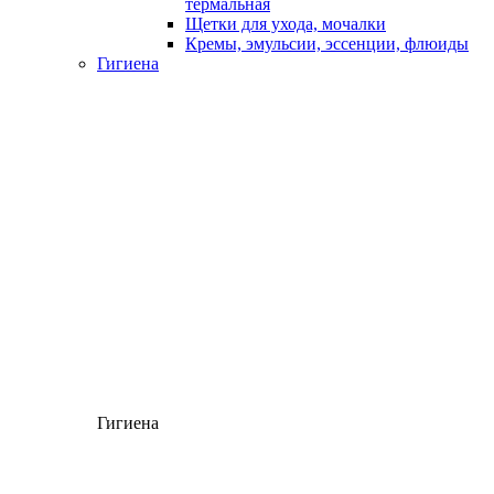
термальная
Щетки для ухода, мочалки
Кремы, эмульсии, эссенции, флюиды
Гигиена
Гигиена