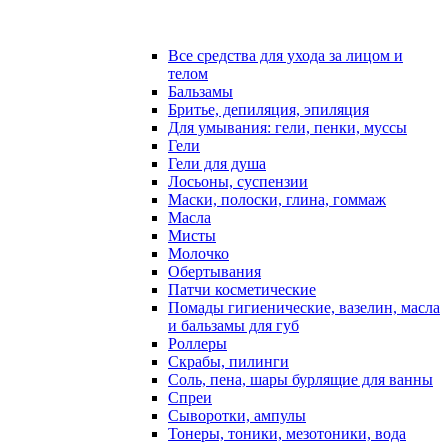
Все средства для ухода за лицом и
телом
Бальзамы
Бритье, депиляция, эпиляция
Для умывания: гели, пенки, муссы
Гели
Гели для душа
Лосьоны, суспензии
Маски, полоски, глина, гоммаж
Масла
Мисты
Молочко
Обертывания
Патчи косметические
Помады гигиенические, вазелин, масла
и бальзамы для губ
Роллеры
Скрабы, пилинги
Соль, пена, шары бурлящие для ванны
Спреи
Сыворотки, ампулы
Тонеры, тоники, мезотоники, вода