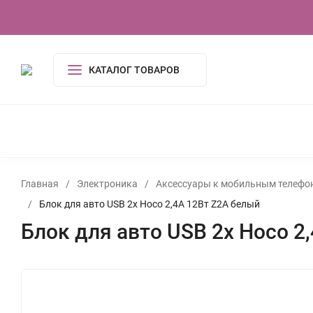
О компании
Контакты
Сертификаты
КАТАЛОГ ТОВАРОВ
КОСМЕТИКА И ГИГИЕНА
АКСЕССУАРЫ
ПОСУДА И
ОДЕЖДА
ЭЛЕКТРОНИКА
ТОВАРЫ ДЛЯ ДОМ
ИГРУШКИ, ИГРЫ
УСЛУГИ
ТУАЛЕТНАЯ ВОДА,
Главная
/
Электроника
/
Аксессуары к мобильным телефо
/
Блок для авто USB 2x Hoco 2,4A 12Вт Z2A белый
Блок для авто USB 2x Hoco 2