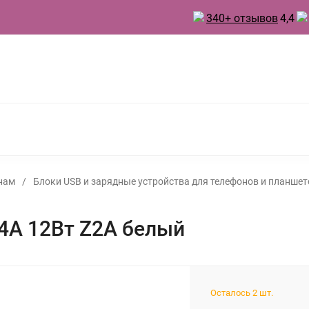
340+ отзывов
4,4
 ТОВАРЫ ДЛЯ КУХНИ
ТОВАРЫ ДЛЯ ПРАЗДНИКА
А
БЫТОВАЯ ХИМИЯ
ИНВЕНТАРЬ ДЛЯ УБОРКИ
 ДУХИ
нам
/
Блоки USB и зарядные устройства для телефонов и планшет
,4A 12Вт Z2A белый
Осталось 2 шт.