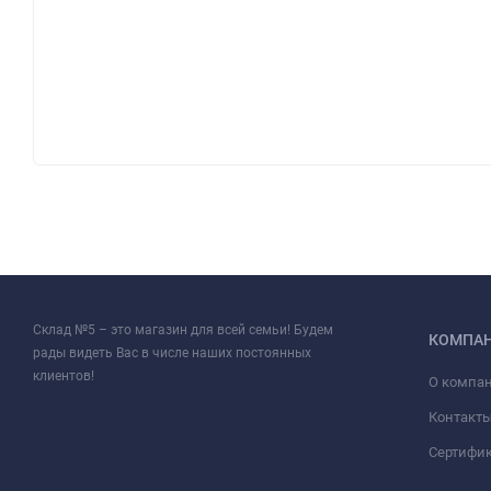
Склад №5 – это магазин для всей семьи! Будем
КОМПА
рады видеть Вас в числе наших постоянных
клиентов!
О компа
Контакт
Сертифи