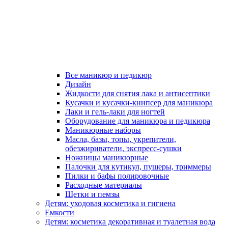
Все маникюр и педикюр
Дизайн
Жидкости для снятия лака и антисептики
Кусачки и кусачки-книпсер для маникюра
Лаки и гель-лаки для ногтей
Оборудование для маникюра и педикюра
Маникюрные наборы
Масла, базы, топы, укрепители,
обезжириватели, экспресс-сушки
Ножницы маникюрные
Палочки для кутикул, пушеры, триммеры
Пилки и бафы полировочные
Расходные материалы
Щетки и пемзы
Детям: уходовая косметика и гигиена
Емкости
Детям: косметика декоративная и туалетная вода