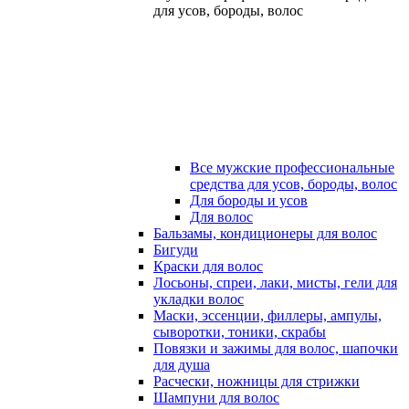
для усов, бороды, волос
Все мужские профессиональные
средства для усов, бороды, волос
Для бороды и усов
Для волос
Бальзамы, кондиционеры для волос
Бигуди
Краски для волос
Лосьоны, спреи, лаки, мисты, гели для
укладки волос
Маски, эссенции, филлеры, ампулы,
сыворотки, тоники, скрабы
Повязки и зажимы для волос, шапочки
для душа
Расчески, ножницы для стрижки
Шампуни для волос