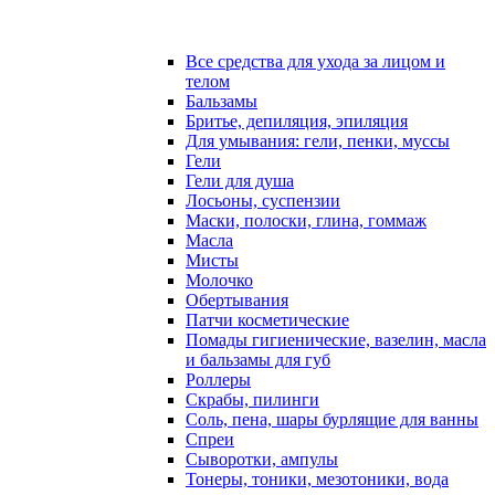
Все средства для ухода за лицом и
телом
Бальзамы
Бритье, депиляция, эпиляция
Для умывания: гели, пенки, муссы
Гели
Гели для душа
Лосьоны, суспензии
Маски, полоски, глина, гоммаж
Масла
Мисты
Молочко
Обертывания
Патчи косметические
Помады гигиенические, вазелин, масла
и бальзамы для губ
Роллеры
Скрабы, пилинги
Соль, пена, шары бурлящие для ванны
Спреи
Сыворотки, ампулы
Тонеры, тоники, мезотоники, вода