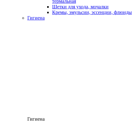
термальная
Щетки для ухода, мочалки
Кремы, эмульсии, эссенции, флюиды
Гигиена
Гигиена