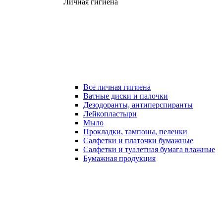
Личная гигиена
Все личная гигиена
Ватные диски и палочки
Дезодоранты, антиперспиранты
Лейкопластыри
Мыло
Прокладки, тампоны, пеленки
Салфетки и платочки бумажные
Салфетки и туалетная бумага влажные
Бумажная продукция