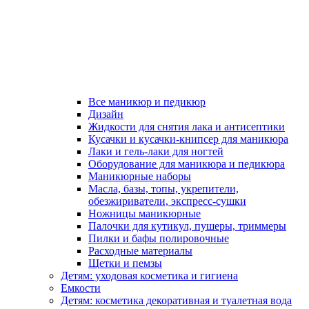
Все маникюр и педикюр
Дизайн
Жидкости для снятия лака и антисептики
Кусачки и кусачки-книпсер для маникюра
Лаки и гель-лаки для ногтей
Оборудование для маникюра и педикюра
Маникюрные наборы
Масла, базы, топы, укрепители,
обезжириватели, экспресс-сушки
Ножницы маникюрные
Палочки для кутикул, пушеры, триммеры
Пилки и бафы полировочные
Расходные материалы
Щетки и пемзы
Детям: уходовая косметика и гигиена
Емкости
Детям: косметика декоративная и туалетная вода