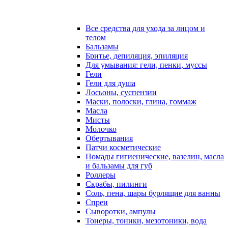
Все средства для ухода за лицом и
телом
Бальзамы
Бритье, депиляция, эпиляция
Для умывания: гели, пенки, муссы
Гели
Гели для душа
Лосьоны, суспензии
Маски, полоски, глина, гоммаж
Масла
Мисты
Молочко
Обертывания
Патчи косметические
Помады гигиенические, вазелин, масла
и бальзамы для губ
Роллеры
Скрабы, пилинги
Соль, пена, шары бурлящие для ванны
Спреи
Сыворотки, ампулы
Тонеры, тоники, мезотоники, вода