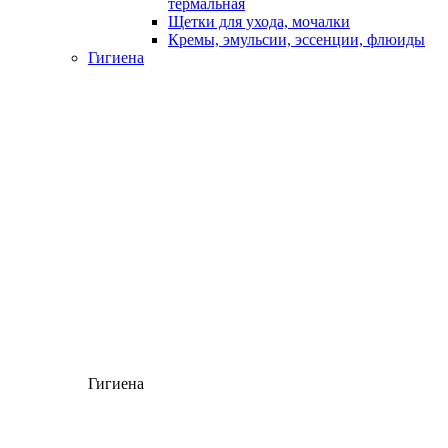
термальная
Щетки для ухода, мочалки
Кремы, эмульсии, эссенции, флюиды
Гигиена
Гигиена