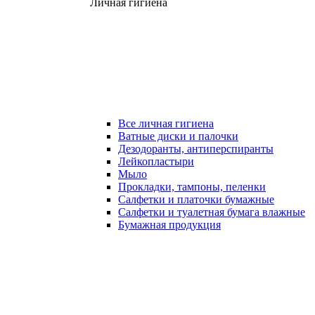
Личная гигиена
Все личная гигиена
Ватные диски и палочки
Дезодоранты, антиперспиранты
Лейкопластыри
Мыло
Прокладки, тампоны, пеленки
Салфетки и платочки бумажные
Салфетки и туалетная бумага влажные
Бумажная продукция