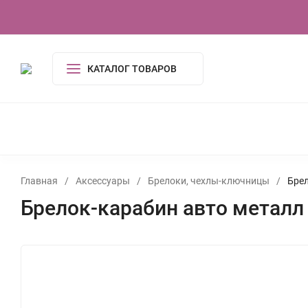
О компании
Контакты
Сертификаты
КАТАЛОГ ТОВАРОВ
КОСМЕТИКА И ГИГИЕНА
АКСЕССУАРЫ
ПОСУДА И
ОДЕЖДА
ЭЛЕКТРОНИКА
ТОВАРЫ ДЛЯ ДОМ
ИГРУШКИ, ИГРЫ
УСЛУГИ
ТУАЛЕТНАЯ ВОДА,
Главная
/
Аксессуары
/
Брелоки, чехлы-ключницы
/
Брел
Брелок-карабин авто металл 