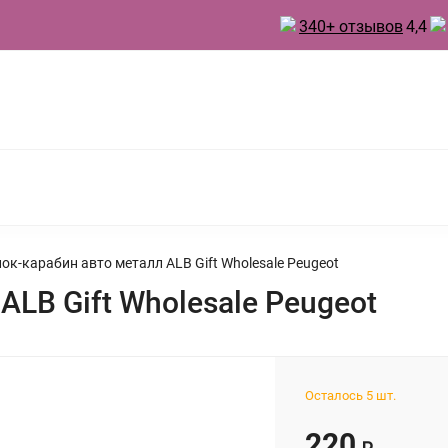
340+ отзывов
4,4
 ТОВАРЫ ДЛЯ КУХНИ
ТОВАРЫ ДЛЯ ПРАЗДНИКА
А
БЫТОВАЯ ХИМИЯ
ИНВЕНТАРЬ ДЛЯ УБОРКИ
 ДУХИ
ок-карабин авто металл ALB Gift Wholesale Peugeot
ALB Gift Wholesale Peugeot
Осталось 5 шт.
220