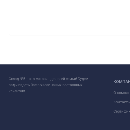
Склад №5 – это магазин для всей семьи! Будем
КОМПА
рады видеть Вас в числе наших постоянных
клиентов!
О компа
Контакт
Сертифи