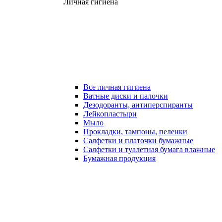
Личная гигиена
Все личная гигиена
Ватные диски и палочки
Дезодоранты, антиперспиранты
Лейкопластыри
Мыло
Прокладки, тампоны, пеленки
Салфетки и платочки бумажные
Салфетки и туалетная бумага влажные
Бумажная продукция