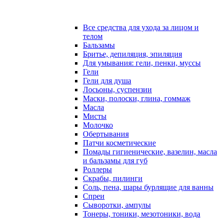
Все средства для ухода за лицом и
телом
Бальзамы
Бритье, депиляция, эпиляция
Для умывания: гели, пенки, муссы
Гели
Гели для душа
Лосьоны, суспензии
Маски, полоски, глина, гоммаж
Масла
Мисты
Молочко
Обертывания
Патчи косметические
Помады гигиенические, вазелин, масла
и бальзамы для губ
Роллеры
Скрабы, пилинги
Соль, пена, шары бурлящие для ванны
Спреи
Сыворотки, ампулы
Тонеры, тоники, мезотоники, вода