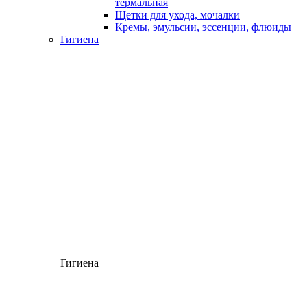
термальная
Щетки для ухода, мочалки
Кремы, эмульсии, эссенции, флюиды
Гигиена
Гигиена