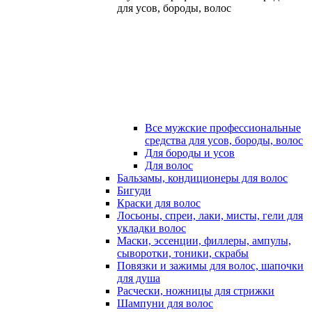
для усов, бороды, волос
Все мужские профессиональные
средства для усов, бороды, волос
Для бороды и усов
Для волос
Бальзамы, кондиционеры для волос
Бигуди
Краски для волос
Лосьоны, спреи, лаки, мисты, гели для
укладки волос
Маски, эссенции, филлеры, ампулы,
сыворотки, тоники, скрабы
Повязки и зажимы для волос, шапочки
для душа
Расчески, ножницы для стрижки
Шампуни для волос