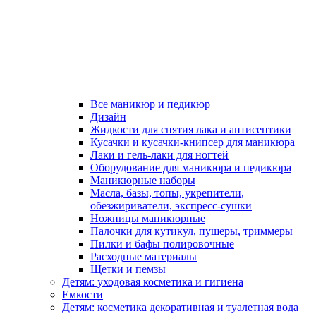
Все маникюр и педикюр
Дизайн
Жидкости для снятия лака и антисептики
Кусачки и кусачки-книпсер для маникюра
Лаки и гель-лаки для ногтей
Оборудование для маникюра и педикюра
Маникюрные наборы
Масла, базы, топы, укрепители,
обезжириватели, экспресс-сушки
Ножницы маникюрные
Палочки для кутикул, пушеры, триммеры
Пилки и бафы полировочные
Расходные материалы
Щетки и пемзы
Детям: уходовая косметика и гигиена
Емкости
Детям: косметика декоративная и туалетная вода