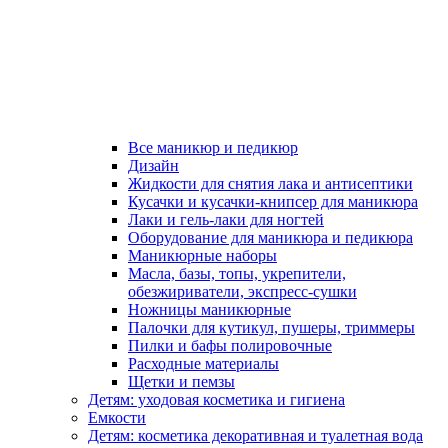
Все маникюр и педикюр
Дизайн
Жидкости для снятия лака и антисептики
Кусачки и кусачки-книпсер для маникюра
Лаки и гель-лаки для ногтей
Оборудование для маникюра и педикюра
Маникюрные наборы
Масла, базы, топы, укрепители,
обезжириватели, экспресс-сушки
Ножницы маникюрные
Палочки для кутикул, пушеры, триммеры
Пилки и бафы полировочные
Расходные материалы
Щетки и пемзы
Детям: уходовая косметика и гигиена
Емкости
Детям: косметика декоративная и туалетная вода