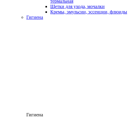
термальная
Щетки для ухода, мочалки
Кремы, эмульсии, эссенции, флюиды
Гигиена
Гигиена