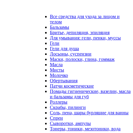
Все средства для ухода за лицом и
телом
Бальзамы
Бритье, депиляция, эпиляция
Для умывания: гели, пенки, муссы
Гели
Гели для душа
Лосьоны, суспензии
Маски, полоски, глина, гоммаж
Масла
Мисты
Молочко
Обертывания
Патчи косметические
Помады гигиенические, вазелин, масла
и бальзамы для губ
Роллеры
Скрабы, пилинги
Соль, пена, шары бурлящие для ванны
Спреи
Сыворотки, ампулы
Тонеры, тоники, мезотоники, вода