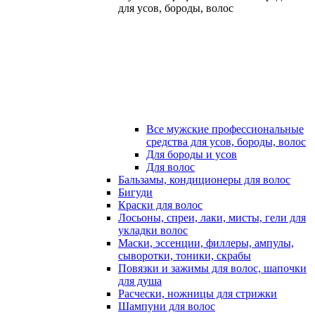
для усов, бороды, волос
Все мужские профессиональные
средства для усов, бороды, волос
Для бороды и усов
Для волос
Бальзамы, кондиционеры для волос
Бигуди
Краски для волос
Лосьоны, спреи, лаки, мисты, гели для
укладки волос
Маски, эссенции, филлеры, ампулы,
сыворотки, тоники, скрабы
Повязки и зажимы для волос, шапочки
для душа
Расчески, ножницы для стрижки
Шампуни для волос