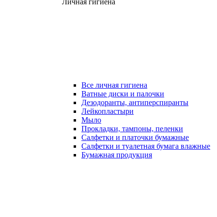
Личная гигиена
Все личная гигиена
Ватные диски и палочки
Дезодоранты, антиперспиранты
Лейкопластыри
Мыло
Прокладки, тампоны, пеленки
Салфетки и платочки бумажные
Салфетки и туалетная бумага влажные
Бумажная продукция